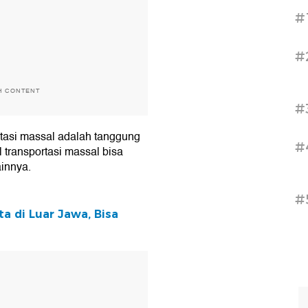
#
#
H CONTENT
#
tasi massal adalah tanggung
#
 transportasi massal bisa
innya.
#
a di Luar Jawa, Bisa
T