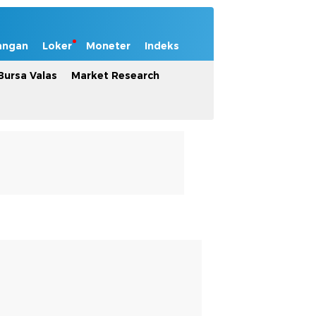
angan
Loker
Moneter
Indeks
Bursa Valas
Market Research