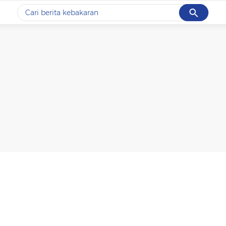
Cancel
Yang sedang ramai dicari
#1
data live draw sgp
#2
kebakaran
#3
prabowo
#4
iran
#5
gempa hari ini
Promoted
Terakhir yang dicari
Loading...