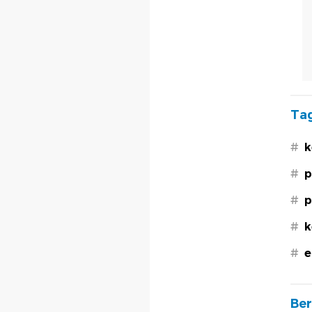
Tag
#
k
#
p
#
p
#
k
#
e
Ber