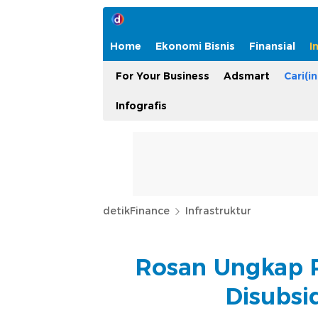
Home
Ekonomi Bisnis
Finansial
I
For Your Business
Adsmart
Cari(in
Infografis
detikFinance
Infrastruktur
Rosan Ungkap P
Disubsi