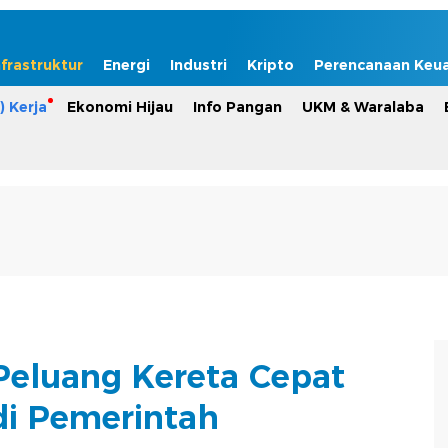
nfrastruktur
Energi
Industri
Kripto
Perencanaan Keu
) Kerja
Ekonomi Hijau
Info Pangan
UKM & Waralaba
eluang Kereta Cepat
di Pemerintah