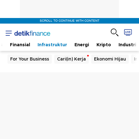
SCROLL TO CONTINUE WITH CONTENT
s
Finansial
Infrastruktur
Energi
Kripto
Industri
For Your Business
Cari(in) Kerja
Ekonomi Hijau
In