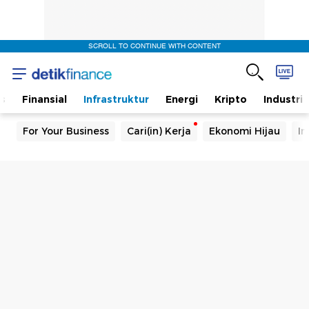
SCROLL TO CONTINUE WITH CONTENT
s
Finansial
Infrastruktur
Energi
Kripto
Industri
For Your Business
Cari(in) Kerja
Ekonomi Hijau
In