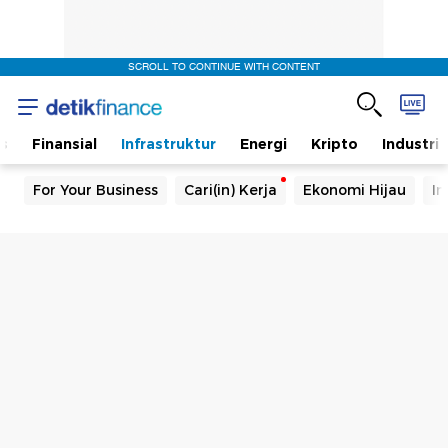
SCROLL TO CONTINUE WITH CONTENT
s
Finansial
Infrastruktur
Energi
Kripto
Industri
For Your Business
Cari(in) Kerja
Ekonomi Hijau
In