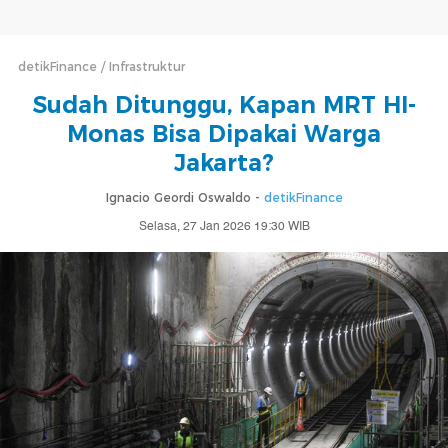
detikFinance
Infrastruktur
Sudah Ditunggu, Kapan MRT HI-
Monas Bisa Dipakai Warga
Jakarta?
Ignacio Geordi Oswaldo -
detikFinance
Selasa, 27 Jan 2026 19:30 WIB