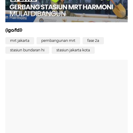
(igo/fdl)
mrt jakarta
pembangunan mrt
fase 2a
stasiun bundaran hi
stasiun jakarta kota