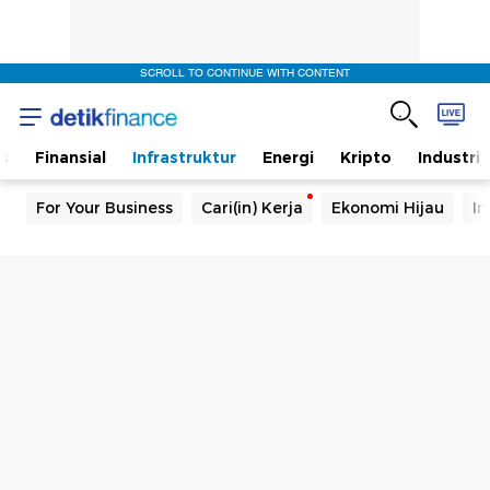
SCROLL TO CONTINUE WITH CONTENT
s
Finansial
Infrastruktur
Energi
Kripto
Industri
For Your Business
Cari(in) Kerja
Ekonomi Hijau
In