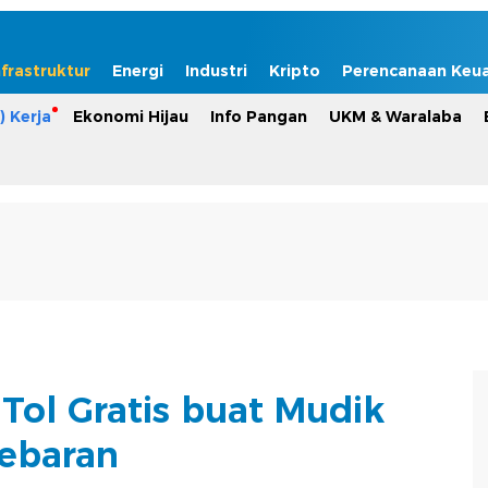
nfrastruktur
Energi
Industri
Kripto
Perencanaan Keu
) Kerja
Ekonomi Hijau
Info Pangan
UKM & Waralaba
r Tol Gratis buat Mudik
ebaran