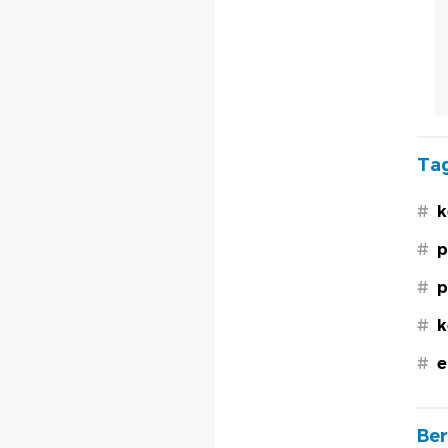
Tag
#
k
#
p
#
p
#
k
#
e
Ber