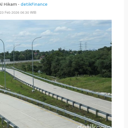
 Al Hikam -
detikFinance
 23 Feb 2026 06:30 WIB