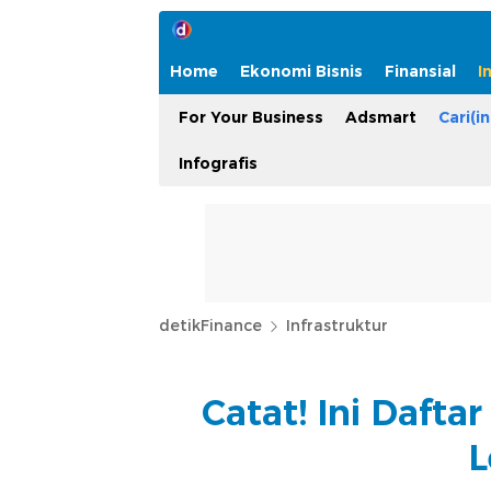
Home
Ekonomi Bisnis
Finansial
I
For Your Business
Adsmart
Cari(in
Infografis
detikFinance
Infrastruktur
Catat! Ini Dafta
L