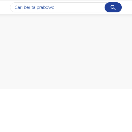
Cancel
Yang sedang ramai dicari
#1
data live draw sgp
#2
iran
#3
senjata
#4
prabowo
#5
gempa hari ini
Promoted
Terakhir yang dicari
Loading...