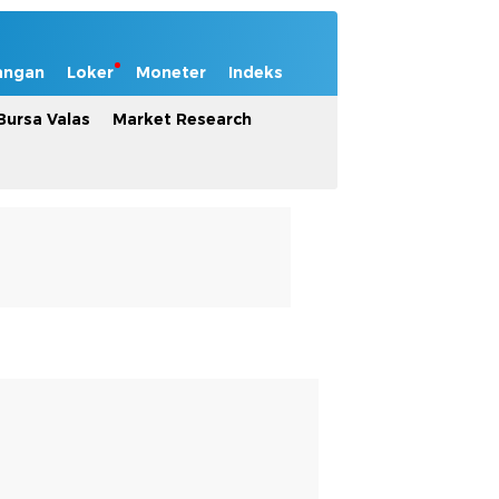
angan
Loker
Moneter
Indeks
Bursa Valas
Market Research