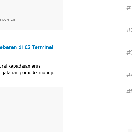
#
H CONTENT
#
ebaran di 63 Terminal
#
rai kepadatan arus
erjalanan pemudik menuju
#
#
T