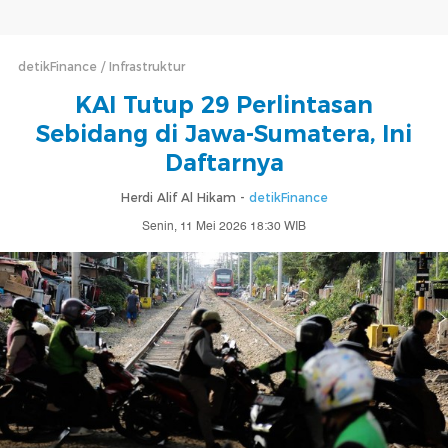
detikFinance
Infrastruktur
KAI Tutup 29 Perlintasan
Sebidang di Jawa-Sumatera, Ini
Daftarnya
Herdi Alif Al Hikam -
detikFinance
Senin, 11 Mei 2026 18:30 WIB