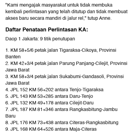
"Kami mengajak masyarakat untuk tidak membuka
kembali perlintasan yang telah ditutup dan tidak membuat
akses baru secara mandiri di jalur rel," tutup Anne.
Daftar Penataan Perlintasan KA:
Daop 1 Jakarta: 9 titik penutupan
1. KM 58+5/6 petak jalan Tigaraksa-Cikoya, Provinsi
Banten
2. KM 42+3/4 petak jalan Parung Panjang-Cilejit, Provinsi
Jawa Barat
3. KM 58+3/4 petak jalan Sukabumi-Gandasoli, Provinsi
Jawa Barat
4. JPL 152 KM 56+202 antara Tenjo-Tigaraksa
5. JPL 143 KM 53+285 antara Daru-Tenjo
6. JPL 132 KM 49+178 antara Cilejit-Daru
7. JPL 187 KM 81+346 antara Rangkasbitung-Jambu
Baru
8. JPL 176 KM 73+438 antara Citeras-Rangkasbitung
9. JPL 168 KM 64+526 antara Maja-Citeras