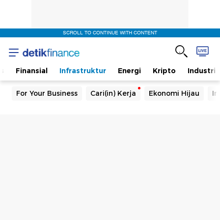
SCROLL TO CONTINUE WITH CONTENT
s
Finansial
Infrastruktur
Energi
Kripto
Industri
For Your Business
Cari(in) Kerja
Ekonomi Hijau
In