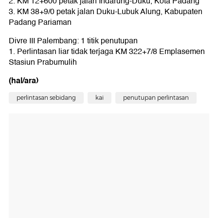
2. KM 12+600 petak jalan Indarung-Duku, Kota Padang
3. KM 38+9/0 petak jalan Duku-Lubuk Alung, Kabupaten
Padang Pariaman
Divre III Palembang: 1 titik penutupan
1. Perlintasan liar tidak terjaga KM 322+7/8 Emplasemen
Stasiun Prabumulih
(hal/ara)
perlintasan sebidang
kai
penutupan perlintasan