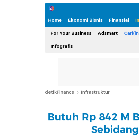
Home
Ekonomi Bisnis
Finansial
I
For Your Business
Adsmart
Cari(in
Infografis
detikFinance
Infrastruktur
Butuh Rp 842 M B
Sebidang,