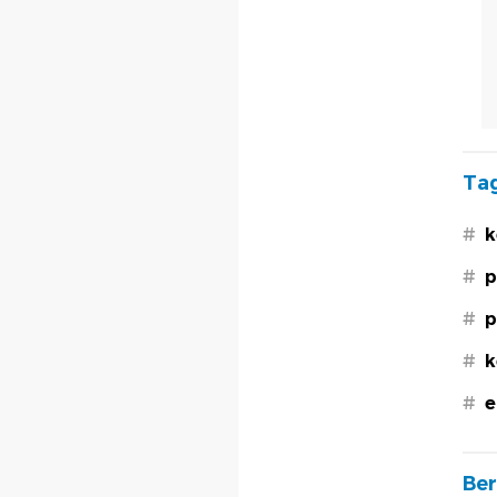
Tag
#
k
#
p
#
p
#
k
#
e
Ber