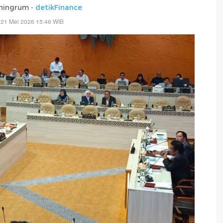
ningrum -
detikFinance
 21 Mei 2026 15:46 WIB