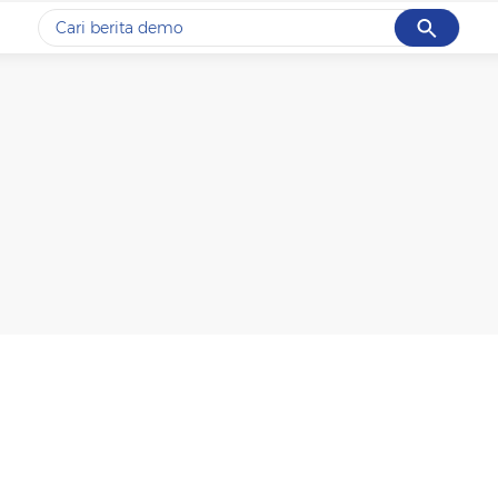
Cancel
Yang sedang ramai dicari
#1
piala presiden 2026
#2
prabowo
#3
gempa hari ini
#4
demo
#5
iran
Promoted
Terakhir yang dicari
Loading...