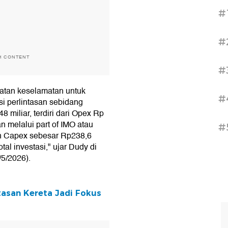
#
#
H CONTENT
#
katan keselamatan untuk
#
i perlintasan sebidang
8 miliar, terdiri dari Opex Rp
 melalui part of IMO atau
#
an Capex sebesar Rp238,6
tal investasi," ujar Dudy di
5/2026).
ntasan Kereta Jadi Fokus
T