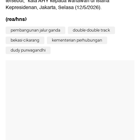
tersebut," kata AHY kepada wartawan di Istana
Kepresidenan, Jakarta, Selasa (12/5/2026).
(rea/hns)
pembangunan jalur ganda
double-double track
bekasi-cikarang
kementerian perhubungan
dudy purwagandhi