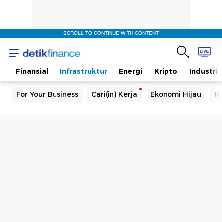
SCROLL TO CONTINUE WITH CONTENT
s
Finansial
Infrastruktur
Energi
Kripto
Industri
For Your Business
Cari(in) Kerja
Ekonomi Hijau
In