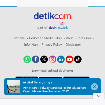
part of
Redaksi
Pedoman Media Siber
Karir
Kotak Pos
Info Iklan
Privacy Policy
Disclaimer
Download aplikasi detikcom
Artikel Selanjutnya
Penataan Taxiway Bandara Halim Diusulkan,
Copyright @ 2026 detikcom, All right reserved
Kajian Masuk Pembahasan 2027