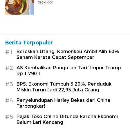
detikFood
Berita Terpopuler
#1
Bereskan Utang, Kemenkeu Ambil Alih 60%
Saham Kereta Cepat September
#2
AS Kembalikan Pungutan Tarif Impor Trump
Rp 1.790 T
#3
BPS: Ekonomi Tumbuh 5,29%, Penduduk
Miskin Turun Jadi 22,93 Juta Orang
#4
Penyelundupan Harley Bekas dari China
Terbongkar!
#5
Pajak Toko Online Ditunda karena Ekonomi
Belum Lari Kencang