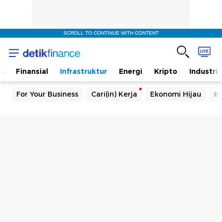
SCROLL TO CONTINUE WITH CONTENT
s
Finansial
Infrastruktur
Energi
Kripto
Industri
For Your Business
Cari(in) Kerja
Ekonomi Hijau
In