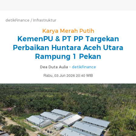
detikFinance
Infrastruktur
Karya Merah Putih
KemenPU & PT PP Targekan
Perbaikan Huntara Aceh Utara
Rampung 1 Pekan
Dea Duta Aulia -
detikFinance
Rabu, 03 Jun 2026 20:40 WIB