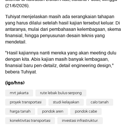
(21/6/2026).
Tuhiyat menjelaskan masih ada serangkaian tahapan
yang harus dilalui setelah hasil kajian tersebut keluar. Di
antaranya, mulai dari pembahasan kelembagaan, skema
finansial, hingga penyusunan desain teknis yang
mendetail.
"Hasil kajiannya nanti mereka yang akan meeting dulu
dengan kita. Abis kajian masih banyak lembagaan,
finansial baru pen-detailz, detail engineering design,"
bebera Tuhiyat.
(igo/hns)
mrt jakarta
rute lebak bulus-serpong
proyek transportasi
studi kelayakan
calo tanah
harga tanah
pondok aren
pondok cabe
konektivitas transportasi
investasi infrastruktur.