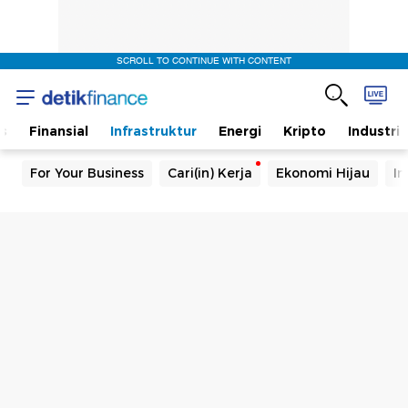
SCROLL TO CONTINUE WITH CONTENT
s
Finansial
Infrastruktur
Energi
Kripto
Industri
For Your Business
Cari(in) Kerja
Ekonomi Hijau
In