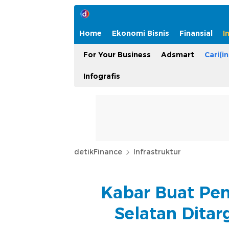
Home
Ekonomi Bisnis
Finansial
I
For Your Business
Adsmart
Cari(in
Infografis
detikFinance
Infrastruktur
Kabar Buat Pen
Selatan Ditar