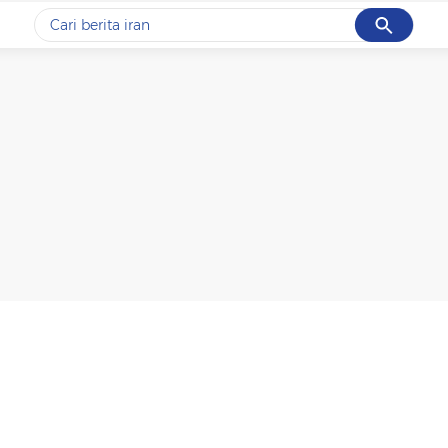
Cancel
Yang sedang ramai dicari
#1
gempa hari ini
#2
demo
#3
gempa
#4
iran
#5
prabowo
Promoted
Terakhir yang dicari
Loading...