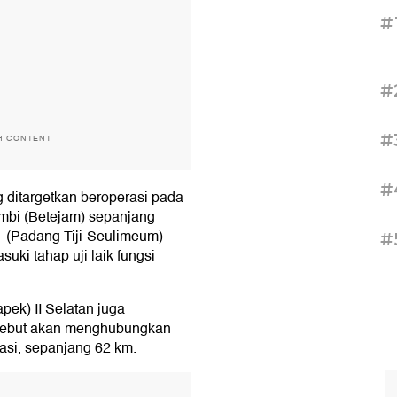
#
#
#
H CONTENT
#
g ditargetkan beroperasi pada
mbi (Betejam) sepanjang
1 (Padang Tiji-Seulimeum)
#
ki tahap uji laik fungsi
apek) II Selatan juga
rsebut akan menghubungkan
asi, sepanjang 62 km.
T