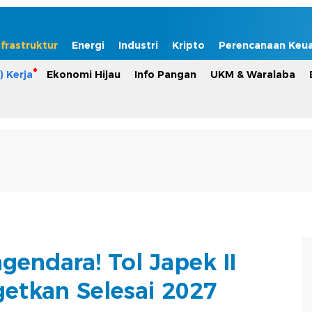
nfrastruktur
Energi
Industri
Kripto
Perencanaan Keu
) Kerja
Ekonomi Hijau
Info Pangan
UKM & Waralaba
gendara! Tol Japek II
getkan Selesai 2027