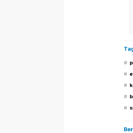
Tag
#
p
#
e
#
k
#
b
#
s
Ber