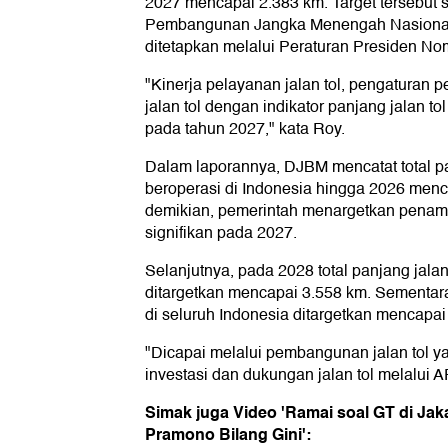
2027 mencapai 2.383 km. Target tersebut
Pembangunan Jangka Menengah Nasiona
ditetapkan melalui Peraturan Presiden No
"Kinerja pelayanan jalan tol, pengatura
jalan tol dengan indikator panjang jalan t
pada tahun 2027," kata Roy.
Dalam laporannya, DJBM mencatat total pan
beroperasi di Indonesia hingga 2026 men
demikian, pemerintah menargetkan penamb
signifikan pada 2027.
Selanjutnya, pada 2028 total panjang jalan
ditargetkan mencapai 3.558 km. Sementara
di seluruh Indonesia ditargetkan mencapai
"Dicapai melalui pembangunan jalan tol y
investasi dan dukungan jalan tol melalui A
Simak juga Video 'Ramai soal GT di Jak
Pramono Bilang Gini':