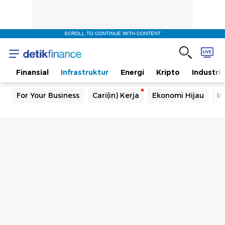
SCROLL TO CONTINUE WITH CONTENT
s
Finansial
Infrastruktur
Energi
Kripto
Industri
For Your Business
Cari(in) Kerja
Ekonomi Hijau
In