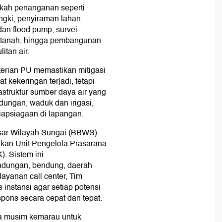
gkah penanganan seperti
angki, penyiraman lahan
dan flood pump, survei
h tanah, hingga pembangunan
itan air.
terian PU memastikan mitigasi
 kekeringan terjadi, tetapi
rastruktur sumber daya air yang
ndungan, waduk dan irigasi,
iapsiagaan di lapangan.
esar Wilayah Sungai (BBWS)
kan Unit Pengelola Prasarana
. Sistem ini
ndungan, bendung, daerah
layanan call center, Tim
 instansi agar setiap potensi
pons secara cepat dan tepat.
a musim kemarau untuk