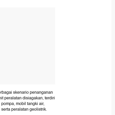
T
erbagai skenario penanganan
t peralatan disiagakan, terdiri
l pompa, mobil tangki air,
erta peralatan geolistrik.