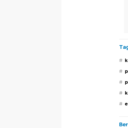
Tag
#
k
#
p
#
p
#
k
#
e
Ber