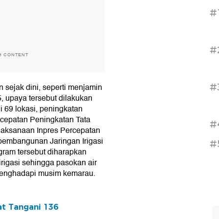
#
#
H CONTENT
#
n sejak dini, seperti menjamin
, upaya tersebut dilakukan
di 69 lokasi, peningkatan
ercepatan Peningkatan Tata
#
pelaksanaan Inpres Percepatan
 pembangunan Jaringan Irigasi
#
ogram tersebut diharapkan
igasi sehingga pasokan air
 menghadapi musim kemarau.
at Tangani 136