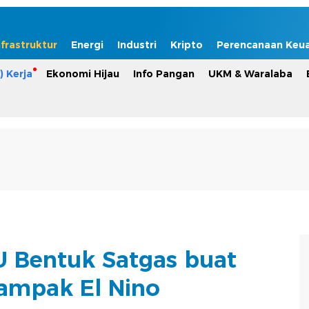
nfrastruktur
Energi
Industri
Kripto
Perencanaan Keu
) Kerja
Ekonomi Hijau
Info Pangan
UKM & Waralaba
 Bentuk Satgas buat
ampak El Nino