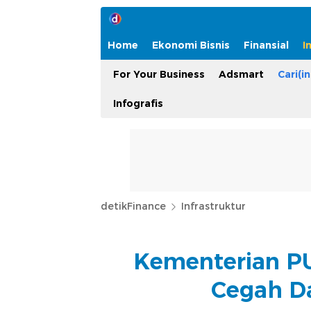
Home
Ekonomi Bisnis
Finansial
I
For Your Business
Adsmart
Cari(in
Infografis
detikFinance
Infrastruktur
Kementerian PU
Cegah D