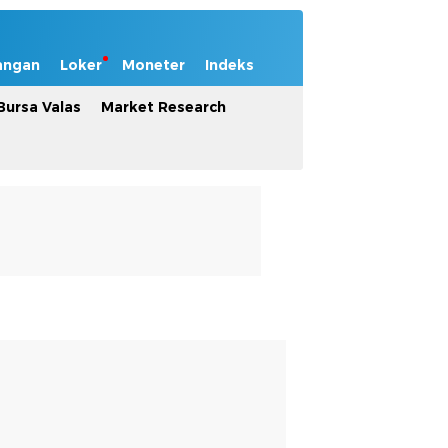
angan
Loker
Moneter
Indeks
Bursa Valas
Market Research