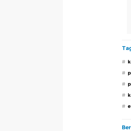
Tag
#
k
#
p
#
p
#
k
#
e
Ber