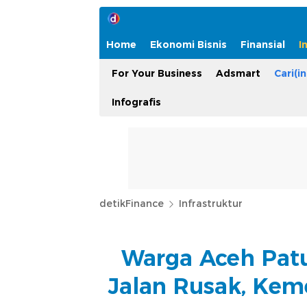
Home
Ekonomi Bisnis
Finansial
I
For Your Business
Adsmart
Cari(in
Infografis
detikFinance
Infrastruktur
Warga Aceh Patu
Jalan Rusak, Kem