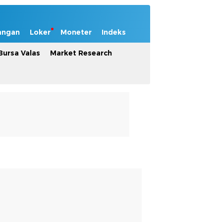
angan
Loker
Moneter
Indeks
Bursa Valas
Market Research