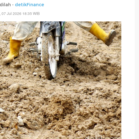
adilah -
detikFinance
, 07 Jul 2026 18:35 WIB