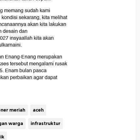
ng memang sudah kami
ondisi sekarang, kita melihat
ncanaannya akan kita lakukan
n desain dan
27 insyaallah kita akan
lkarnaini.
atan Enang-Enang merupakan
kses tersebut mengalami rusak
25. Enam bulan pasca
ukan perbaikan agar dapat
ner meriah
aceh
gan warga
infrastruktur
ik