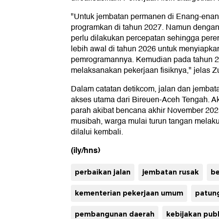
"Untuk jembatan permanen di Enang-ena
programkan di tahun 2027. Namun dengan k
perlu dilakukan percepatan sehingga pere
lebih awal di tahun 2026 untuk menyiapka
pemrogramannya. Kemudian pada tahun 20
melaksanakan pekerjaan fisiknya," jelas Zu
Dalam catatan detikcom, jalan dan jemb
akses utama dari Bireuen-Aceh Tengah. A
parah akibat bencana akhir November 20
musibah, warga mulai turun tangan melak
dilalui kembali.
(ily/hns)
perbaikan jalan
jembatan rusak
be
kementerian pekerjaan umum
patun
pembangunan daerah
kebijakan publ