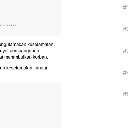
#
H CONTENT
#
mengutamakan keselamatan
utnya, pembangunan
#
pai menimbulkan korban.
ah keselamatan, jangan
#
T
#