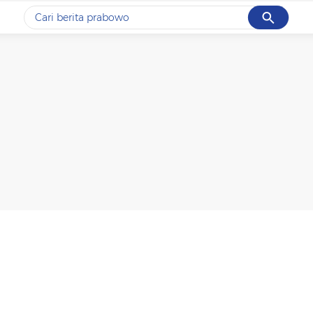
Cancel
Yang sedang ramai dicari
#1
data live draw sgp
#2
kebakaran
#3
prabowo
#4
iran
#5
gempa hari ini
Promoted
Terakhir yang dicari
Loading...