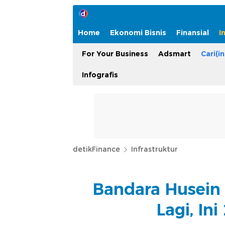
Home
Ekonomi Bisnis
Finansial
I
For Your Business
Adsmart
Cari(in
Infografis
detikFinance
Infrastruktur
Bandara Husein
Lagi, In