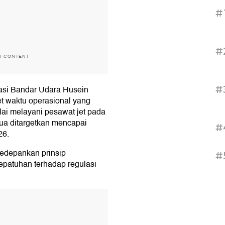
#
#
H CONTENT
#
asi Bandar Udara Husein
et waktu operasional yang
lai melayani pesawat jet pada
ua ditargetkan mencapai
#
26.
gedepankan prinsip
#
patuhan terhadap regulasi
T