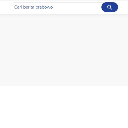
Cancel
Yang sedang ramai dicari
#1
data live draw sgp
#2
kebakaran
#3
prabowo
#4
iran
#5
gempa hari ini
Promoted
Terakhir yang dicari
Loading...