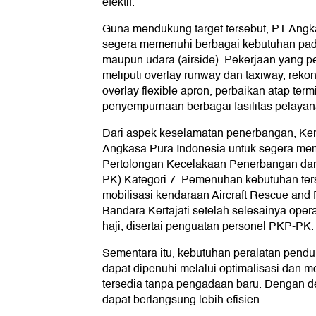
efektif.
Guna mendukung target tersebut, PT Angk
segera memenuhi berbagai kebutuhan pada 
maupun udara (airside). Pekerjaan yang per
meliputi overlay runway dan taxiway, rekons
overlay flexible apron, perbaikan atap term
penyempurnaan berbagai fasilitas pelay
Dari aspek keselamatan penerbangan, K
Angkasa Pura Indonesia untuk segera me
Pertolongan Kecelakaan Penerbangan d
PK) Kategori 7. Pemenuhan kebutuhan ters
mobilisasi kendaraan Aircraft Rescue and 
Bandara Kertajati setelah selesainya ope
haji, disertai penguatan personel PKP-PK.
Sementara itu, kebutuhan peralatan pendu
dapat dipenuhi melalui optimalisasi dan mo
tersedia tanpa pengadaan baru. Dengan de
dapat berlangsung lebih efisien.