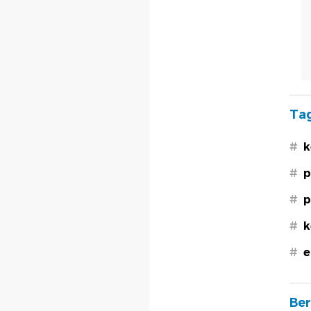
Tag
#
k
#
p
#
p
#
k
#
e
Ber