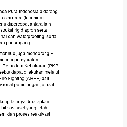
asa Pura Indonesia didorong
sisi darat (landside)
lu dipercepat antara lain
truksi rigid apron serta
inal dan waterproofing, serta
anan penumpang.
emenhub juga mendorong PT
menuhi persyaratan
an Pemadam Kebakaran (PKP-
ebut dapat dilakukan melalui
Fire Fighting (ARFF) dari
rasional pemulangan jemaah
kung lainnya diharapkan
bilisasi aset yang telah
mikian proses reaktivasi