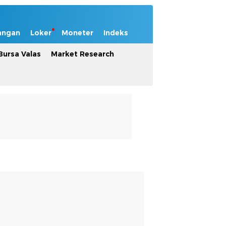
angan
Loker
Moneter
Indeks
Bursa Valas
Market Research