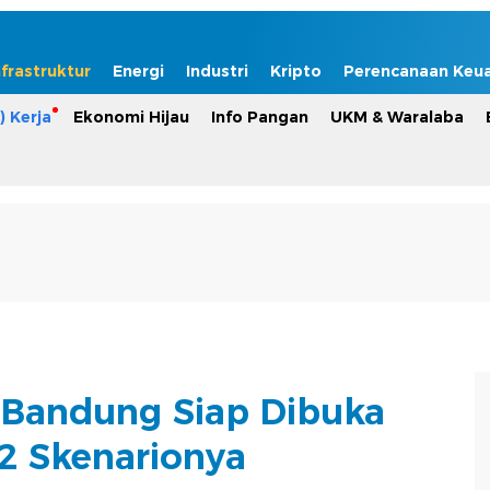
nfrastruktur
Energi
Industri
Kripto
Perencanaan Keu
) Kerja
Ekonomi Hijau
Info Pangan
UKM & Waralaba
 Bandung Siap Dibuka
i 2 Skenarionya