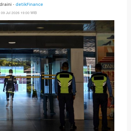
draini -
detikFinance
 09 Jul 2026 19:00 WIB