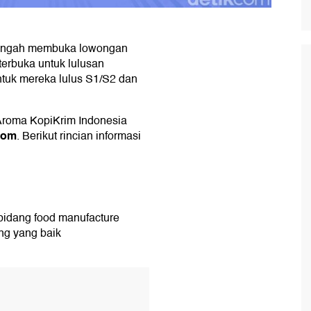
tengah membuka lowongan
terbuka untuk lulusan
ntuk mereka lulus S1/S2 dan
 Aroma KopiKrim Indonesia
com
. Berikut rincian informasi
 bidang food manufacture
ng yang baik