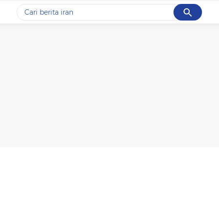
Cancel
Yang sedang ramai dicari
#1
data live draw sgp
#2
piala presiden 2026
#3
prabowo
#4
iran
#5
gempa hari ini
Promoted
Terakhir yang dicari
Loading...