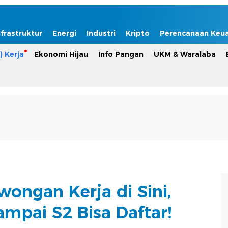
nfrastruktur
Energi
Industri
Kripto
Perencanaan Keu
) Kerja
Ekonomi Hijau
Info Pangan
UKM & Waralaba
ongan Kerja di Sini,
mpai S2 Bisa Daftar!