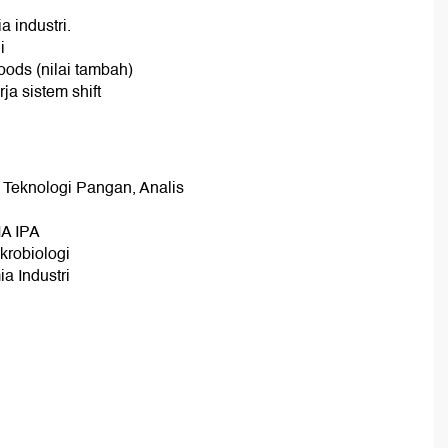
a industri.
i
ods (nilai tambah)
ja sistem shift
, Teknologi Pangan, Analis
MA IPA
ikrobiologi
a Industri