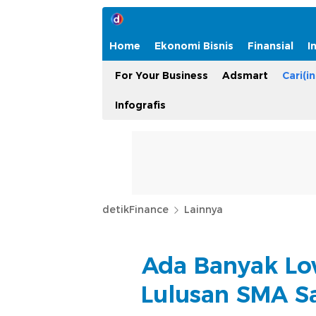
Home
Ekonomi Bisnis
Finansial
I
For Your Business
Adsmart
Cari(in
Infografis
detikFinance
Lainnya
Ada Banyak Low
Lulusan SMA Sa