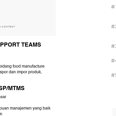
#
#
H CONTENT
UPPORT TEAMS
#
#
 bidang food manufacture
spor dan impor produk,
#
SP/MTMS
asar
ampuan manajemen yang baik
im