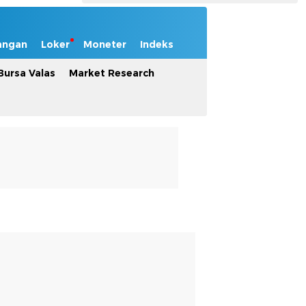
angan
Loker
Moneter
Indeks
Bursa Valas
Market Research