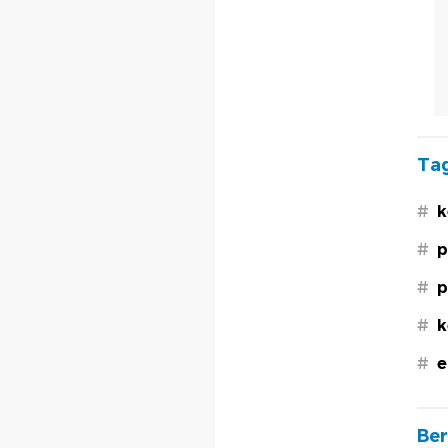
Tag
#
k
#
p
#
p
#
k
#
e
Ber