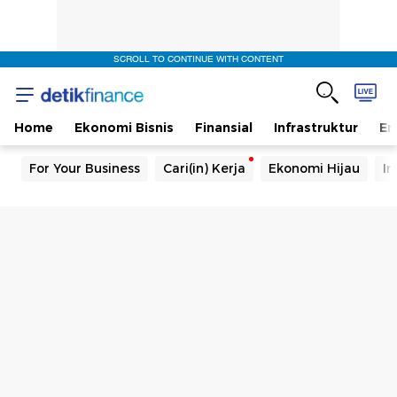
SCROLL TO CONTINUE WITH CONTENT
Home
Ekonomi Bisnis
Finansial
Infrastruktur
En
For Your Business
Cari(in) Kerja
Ekonomi Hijau
In