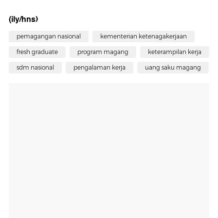
(ily/hns)
pemagangan nasional
kementerian ketenagakerjaan
fresh graduate
program magang
keterampilan kerja
sdm nasional
pengalaman kerja
uang saku magang