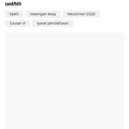
(aid/fdl)
bpkh
lowongan kerja
rekrutmen 2026
lulusan s1
syarat pendaftaran