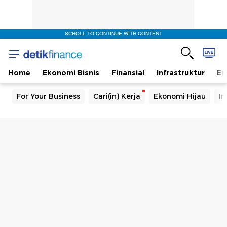
SCROLL TO CONTINUE WITH CONTENT
Home
Ekonomi Bisnis
Finansial
Infrastruktur
En
For Your Business
Cari(in) Kerja
Ekonomi Hijau
In