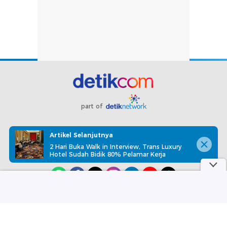
part of
Redaksi
Pedoman Media Siber
Karir
Kotak Pos
Artikel Selanjutnya
Info Iklan
Privacy Policy
Disclaimer
2 Hari Buka Walk in Interview, Trans Luxury
Hotel Sudah Bidik 80% Pelamar Kerja
Download aplikasi detikcom