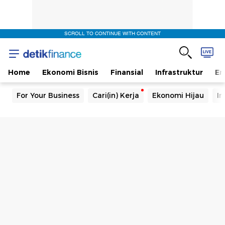
SCROLL TO CONTINUE WITH CONTENT
Home
Ekonomi Bisnis
Finansial
Infrastruktur
En
For Your Business
Cari(in) Kerja
Ekonomi Hijau
In