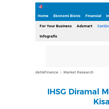
Home
Ekonomi Bisnis
Finansial
I
For Your Business
Adsmart
Cari(in
Infografis
detikFinance
Market Research
IHSG Diramal M
Kis