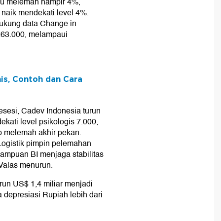
au melemah hampir 4%,
naik mendekati level 4%.
dukung data Change in
263.000, melampaui
nis, Contoh dan Cara
sesi, Cadev Indonesia turun
ati level psikologis 7.000,
up melemah akhir pekan.
 Logistik pimpin pelemahan
mampuan BI menjaga stabilitas
 Valas menurun.
un US$ 1,4 miliar menjadi
 depresiasi Rupiah lebih dari