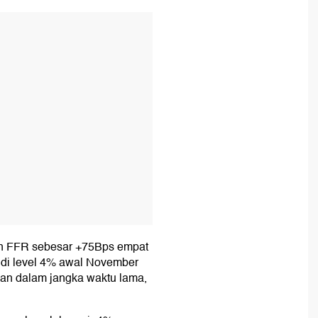
T
kan FFR sebesar +75Bps empat
a di level 4% awal November
han dalam jangka waktu lama,