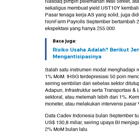
Nasdaq pimpin pelemahan Wall Street, at
sekaligus membuat yield UST10Y kembali 
Pasar tenaga kerja AS yang solid, juga di
NonFarm Payrolls September bertambah 
ekspektasi yang hanya 255.000.
Baca juga:
Risiko Usaha Adalah? Berikut Je
Mengantisipasinya
Salah satu instrumen modal menghadapi re
1% MoM. IHSG terdepresiasi 50 poin mendek
seiring sembilan dari sebelas sektor ditut
Adapun, Infrastruktur serta Transportasi &
sektoral, atau melemah lebih dari 1%. Ke
moneter, atau melakukan intervensi pasar
Data Cadev Indonesia bulan September tur
US$ 130,8 miliar, seiring upaya BI menjaga
2% MoM bulan lalu.