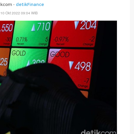
ikcom -
detikFinance
 10 Okt 2022 09:04 WIB