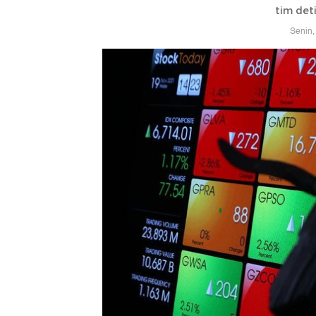
tim det
Senin,