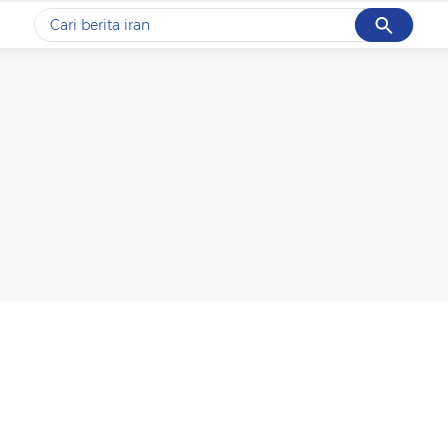
Cancel
Yang sedang ramai dicari
#1
gempa hari ini
#2
gempa
#3
iran
#4
demo
#5
prabowo
Promoted
Terakhir yang dicari
Loading...