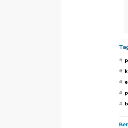
Tag
#
p
#
k
#
e
#
p
#
b
Ber