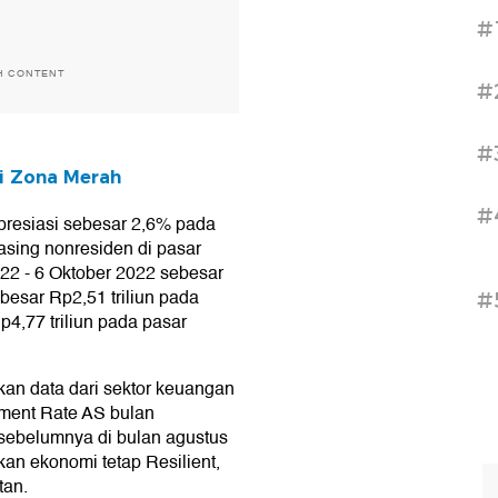
#
H CONTENT
#
#
di Zona Merah
#
depresiasi sebesar 2,6% pada
 asing nonresiden di pasar
22 - 6 Oktober 2022 sebesar
sebesar Rp2,51 triliun pada
#
4,77 triliun pada pasar
an data dari sektor keuangan
ement Rate AS bulan
 sebelumnya di bulan agustus
kan ekonomi tetap Resilient,
tan.