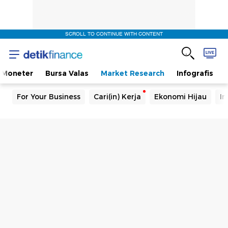
SCROLL TO CONTINUE WITH CONTENT
Moneter
Bursa Valas
Market Research
Infografis
For Your Business
Cari(in) Kerja
Ekonomi Hijau
In