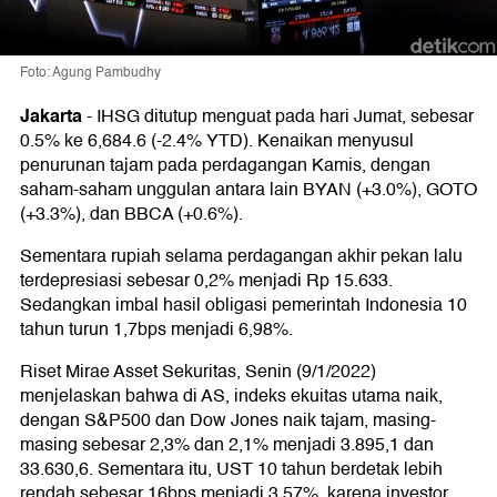
Foto: Agung Pambudhy
Jakarta
-
IHSG ditutup menguat pada hari Jumat, sebesar
0.5% ke 6,684.6 (-2.4% YTD). Kenaikan menyusul
penurunan tajam pada perdagangan Kamis, dengan
saham-saham unggulan antara lain BYAN (+3.0%), GOTO
(+3.3%), dan BBCA (+0.6%).
Sementara rupiah selama perdagangan akhir pekan lalu
terdepresiasi sebesar 0,2% menjadi Rp 15.633.
Sedangkan imbal hasil obligasi pemerintah Indonesia 10
tahun turun 1,7bps menjadi 6,98%.
Riset Mirae Asset Sekuritas, Senin (9/1/2022)
menjelaskan bahwa di AS, indeks ekuitas utama naik,
dengan S&P500 dan Dow Jones naik tajam, masing-
masing sebesar 2,3% dan 2,1% menjadi 3.895,1 dan
33.630,6. Sementara itu, UST 10 tahun berdetak lebih
rendah sebesar 16bps menjadi 3,57%, karena investor