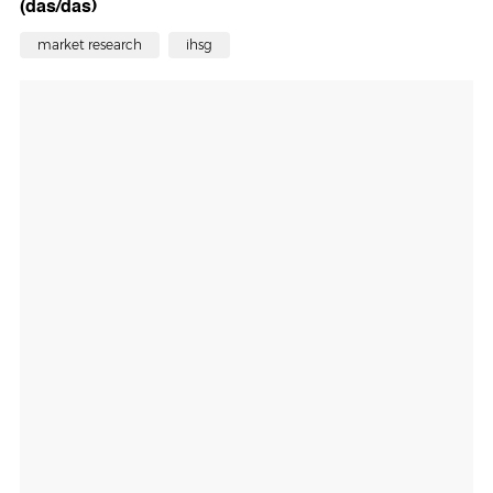
(das/das)
market research
ihsg