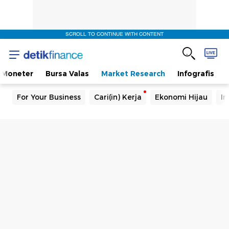
SCROLL TO CONTINUE WITH CONTENT
Moneter
Bursa Valas
Market Research
Infografis
For Your Business
Cari(in) Kerja
Ekonomi Hijau
In