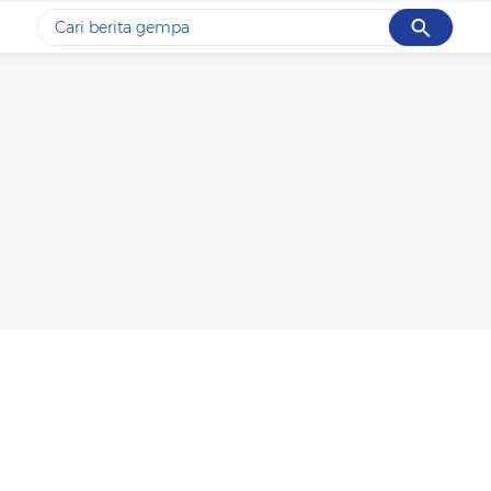
Cancel
Yang sedang ramai dicari
#1
gempa hari ini
#2
gempa
#3
prabowo
#4
iran
#5
demo
Promoted
Terakhir yang dicari
Loading...