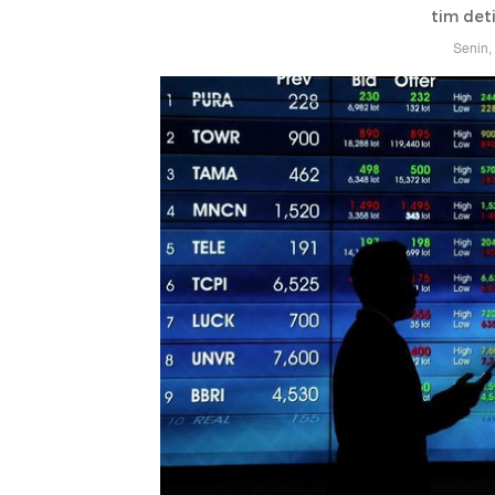
tim det
Senin,