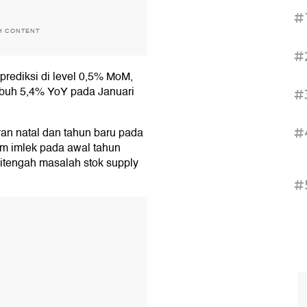
#
H CONTENT
#
iprediksi di level 0,5% MoM,
mbuh 5,4% YoY pada Januari
#
ran natal dan tahun baru pada
#
um imlek pada awal tahun
ditengah masalah stok supply
#
T