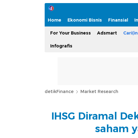
Home
Ekonomi Bisnis
Finansial
I
For Your Business
Adsmart
Cari(in
Infografis
detikFinance
Market Research
IHSG Diramal Dek
saham y