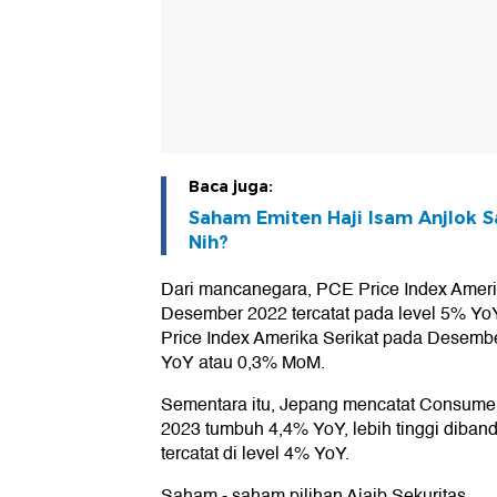
Baca juga:
Saham Emiten Haji Isam Anjlok 
Nih?
Dari mancanegara, PCE Price Index Ameri
Desember 2022 tercatat pada level 5% Y
Price Index Amerika Serikat pada Desember
YoY atau 0,3% MoM.
Sementara itu, Jepang mencatat Consumer 
2023 tumbuh 4,4% YoY, lebih tinggi diban
tercatat di level 4% YoY.
Saham - saham pilihan Ajaib Sekuritas