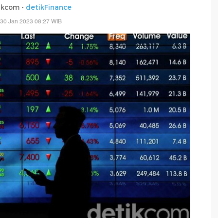
ikcom -
detikFinance
 30 Jan 2023 08:27 WIB