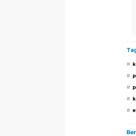
Tag
#
k
#
p
#
p
#
k
#
e
Ber