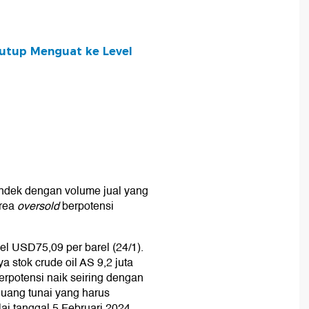
tutup Menguat ke Level
ndek dengan volume jual yang
area
oversold
berpotensi
el USD75,09 per barel (24/1).
 stok crude oil AS 9,2 juta
erpotensi naik seiring dengan
uang tunai yang harus
i tanggal 5 Februari 2024.