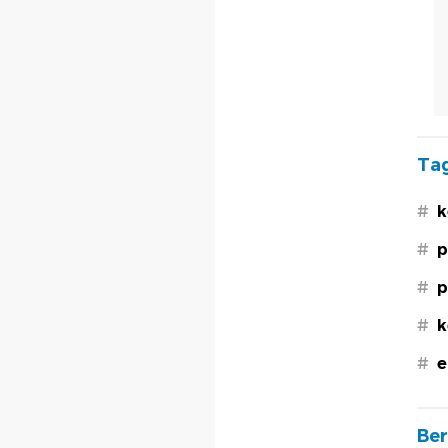
Tag
#
k
#
p
#
p
#
k
#
e
Ber