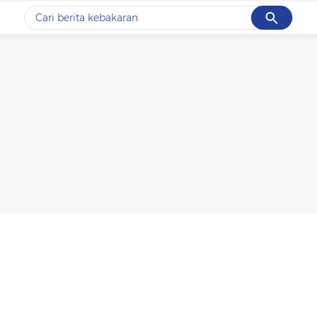
Cancel
Yang sedang ramai dicari
#1
data live draw sgp
#2
kebakaran
#3
prabowo
#4
iran
#5
gempa hari ini
Promoted
Terakhir yang dicari
Loading...