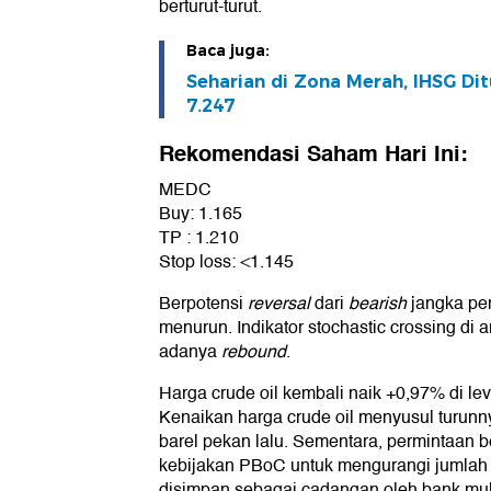
berturut-turut.
Baca juga:
Seharian di Zona Merah, IHSG Di
7.247
Rekomendasi Saham Hari Ini:
MEDC
Buy: 1.165
TP : 1.210
Stop loss: <1.145
Berpotensi
reversal
dari
bearish
jangka pe
menurun. Indikator stochastic crossing di 
adanya
rebound
.
Harga crude oil kembali naik +0,97% di lev
Kenaikan harga crude oil menyusul turunnya
barel pekan lalu. Sementara, permintaan b
kebijakan PBoC untuk mengurangi jumlah 
disimpan sebagai cadangan oleh bank mula