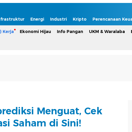
nfrastruktur
Energi
Industri
Kripto
Perencanaan Keu
) Kerja
Ekonomi Hijau
Info Pangan
UKM & Waralaba
iprediksi Menguat, Cek
i Saham di Sini!