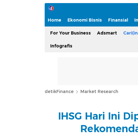
Home
Ekonomi Bisnis
Finansial
I
For Your Business
Adsmart
Cari(in
Infografis
detikFinance
Market Research
IHSG Hari Ini D
Rekomendas