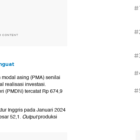
#
#
H CONTENT
#
nguat
#
n modal asing (PMA) senilai
l realisasi investasi.
#
i (PMDN) tercatat Rp 674,9
ur Inggris pada Januari 2024
esar 52,1.
Output
produksi
T