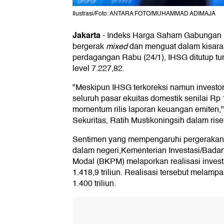
Ilustrasi/Foto: ANTARA FOTO/MUHAMMAD ADIMAJA
Jakarta
-
Indeks Harga Saham Gabungan (IH
bergerak
mixed
dan menguat dalam kisara
perdagangan Rabu (24/1), IHSG ditutup tur
level 7.227,82.
"Meskipun IHSG terkoreksi namun investor
seluruh pasar ekuitas domestik senilai Rp 
momentum rilis laporan keuangan emiten," 
Sekuritas, Ratih Mustikoningsih dalam rise
Sentimen yang mempengaruhi pergerakan IH
dalam negeri,Kementerian Investasi/Bad
Modal (BKPM) melaporkan realisasi inves
1.418,9 triliun. Realisasi tersebut melamp
1.400 triliun.