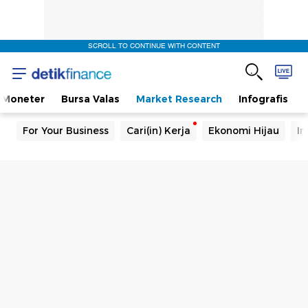
SCROLL TO CONTINUE WITH CONTENT
Moneter
Bursa Valas
Market Research
Infografis
For Your Business
Cari(in) Kerja
Ekonomi Hijau
In