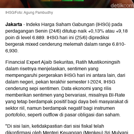
IHSG/Foto: Agung Pambudhy
Jakarta
-
Indeks Harga Saham Gabungan (IHSG) pada
perdagangan Senin (24/6) ditutup naik +0,13% atau +9,18
poin di level 6.889. IHSG hari ini (25/6) diprediksi
bergerak mixed cenderung melemah dalam range 6.810-
6,930.
Financial Expert Ajaib Sekuritas, Ratih Mustikoningsih
dalam risetnya menjelaskan, sentimen yang
mempengaruhi pergerakan IHSG hari ini antara lain, dari
dalam negeri, pekan terakhir semester I-2024, IHSG
cenderung sepi sentimen. Data ekonomi yang rilis
memberikan sentimen yang bervariasi, misalnya BI-Rate
yang tetap berdampak positif bagi daya beli masyarakat di
sektor riil, namun berdampak negatif bagi instrumen
portofolio, seperti outflow di pasar obligasi dan saham.
"Di sisi lain, ketidakpastian dari sisi fiskal telah
dikonfirmasi oleh Menteri Keuangan (Menkeu) Sri Mulyani