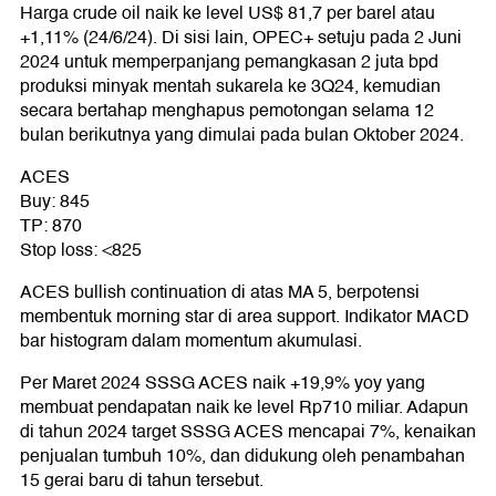
Harga crude oil naik ke level US$ 81,7 per barel atau
+1,11% (24/6/24). Di sisi lain, OPEC+ setuju pada 2 Juni
2024 untuk memperpanjang pemangkasan 2 juta bpd
produksi minyak mentah sukarela ke 3Q24, kemudian
secara bertahap menghapus pemotongan selama 12
bulan berikutnya yang dimulai pada bulan Oktober 2024.
ACES
Buy: 845
TP: 870
Stop loss: <825
ACES bullish continuation di atas MA 5, berpotensi
membentuk morning star di area support. Indikator MACD
bar histogram dalam momentum akumulasi.
Per Maret 2024 SSSG ACES naik +19,9% yoy yang
membuat pendapatan naik ke level Rp710 miliar. Adapun
di tahun 2024 target SSSG ACES mencapai 7%, kenaikan
penjualan tumbuh 10%, dan didukung oleh penambahan
15 gerai baru di tahun tersebut.