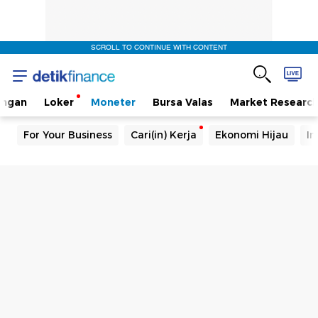
SCROLL TO CONTINUE WITH CONTENT
angan
Loker
Moneter
Bursa Valas
Market Researc
For Your Business
Cari(in) Kerja
Ekonomi Hijau
In