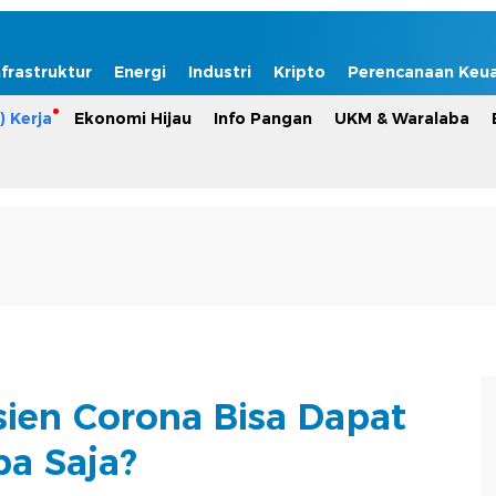
nfrastruktur
Energi
Industri
Kripto
Perencanaan Keu
) Kerja
Ekonomi Hijau
Info Pangan
UKM & Waralaba
asien Corona Bisa Dapat
a Saja?