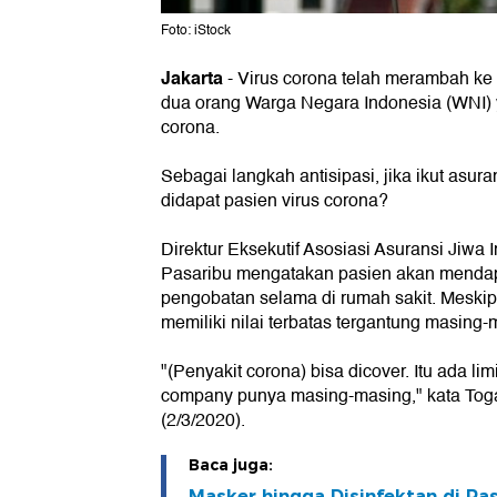
Foto: iStock
Jakarta
-
Virus corona telah merambah ke In
dua orang Warga Negara Indonesia (WNI) y
corona.
Sebagai langkah antisipasi, jika ikut asur
didapat pasien virus corona?
Direktur Eksekutif Asosiasi Asuransi Jiwa 
Pasaribu mengatakan pasien akan menda
pengobatan selama di rumah sakit. Meski
memiliki nilai terbatas tergantung masing
"(Penyakit corona) bisa dicover. Itu ada li
company punya masing-masing," kata To
(2/3/2020).
Baca juga:
Masker hingga Disinfektan di P