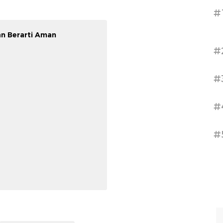
#
an Berarti Aman
#
#
#
#