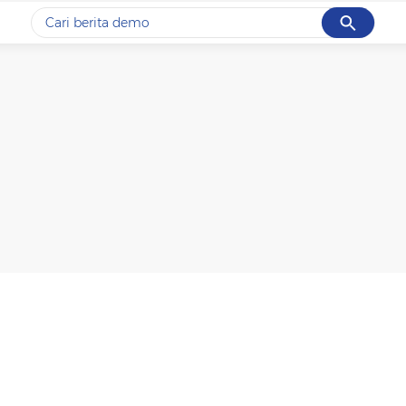
Cancel
Yang sedang ramai dicari
#1
gempa hari ini
#2
gempa
#3
iran
#4
demo
#5
prabowo
Promoted
Terakhir yang dicari
Loading...