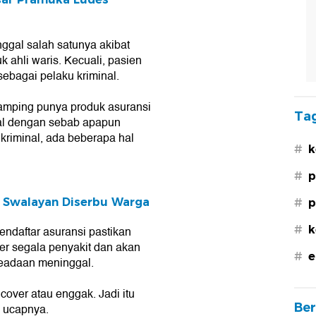
nggal salah satunya akibat
 ahli waris. Kecuali, pasien
ebagai pelaku kriminal.
samping punya produk asuransi
Tag
gal dengan sebab apapun
 kriminal, ada beberapa hal
#
k
#
p
o Swalayan Diserbu Warga
#
p
#
k
ndaftar asuransi pastikan
er segala penyakit dan akan
#
e
keadaan meninggal.
over atau enggak. Jadi itu
Ber
" ucapnya.