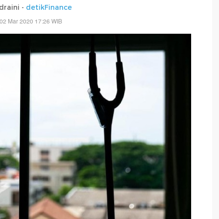
draini -
detikFinance
 02 Mar 2020 17:26 WIB