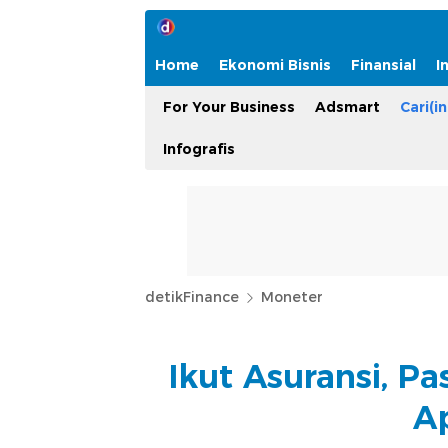
Home
Ekonomi Bisnis
Finansial
I
For Your Business
Adsmart
Cari(in
Infografis
detikFinance
Moneter
Ikut Asuransi, P
Ap