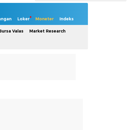
angan
Loker
Moneter
Indeks
Bursa Valas
Market Research