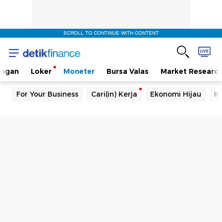
SCROLL TO CONTINUE WITH CONTENT
angan
Loker
Moneter
Bursa Valas
Market Researc
For Your Business
Cari(in) Kerja
Ekonomi Hijau
In