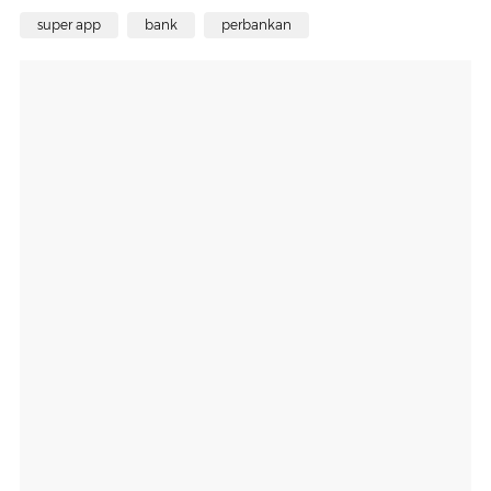
super app
bank
perbankan