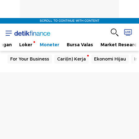
SCROLL TO CONTINUE WITH CONTENT
angan
Loker
Moneter
Bursa Valas
Market Researc
For Your Business
Cari(in) Kerja
Ekonomi Hijau
In