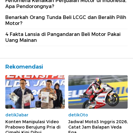
Fenomena Kenaikan Penjualan Motor di Indonesia,
Apa Pendorongnya?
Benarkah Orang Tunda Beli LCGC dan Beralih Pilih
Motor?
4 Fakta Lansia di Pangandaran Beli Motor Pakai
Uang Mainan
Rekomendasi
detikJabar
detikOto
Konten Manipulasi Video
Jadwal Moto3 Inggris 2026,
Prabowo Berujung Pria di
Catat Jam Balapan Veda
Cimahi Kini Dibui
Ega