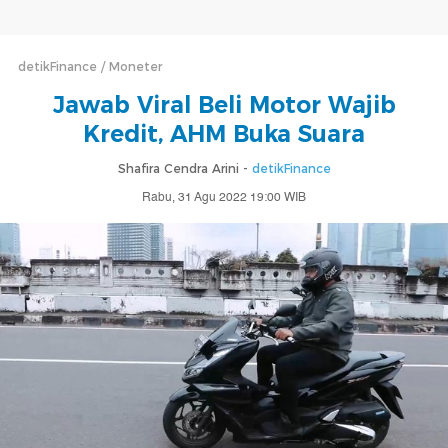
detikFinance
Moneter
Jawab Viral Beli Motor Wajib
Kredit, AHM Buka Suara
Shafira Cendra Arini -
detikFinance
Rabu, 31 Agu 2022 19:00 WIB