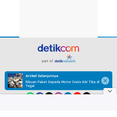
part of
Redaksi
Pedoman Media Siber
Karir
Kotak Pos
Artikel Selanjutnya
Info Iklan
Privacy Policy
Disclaimer
Ribuan Paket Sepeda Motor Gratis KAI Tiba di
Tegal
Download aplikasi detikcom