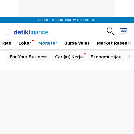
SCROLL TO CONTINUE WITH CONTENT
angan
Loker
Moneter
Bursa Valas
Market Researc
For Your Business
Cari(in) Kerja
Ekonomi Hijau
In