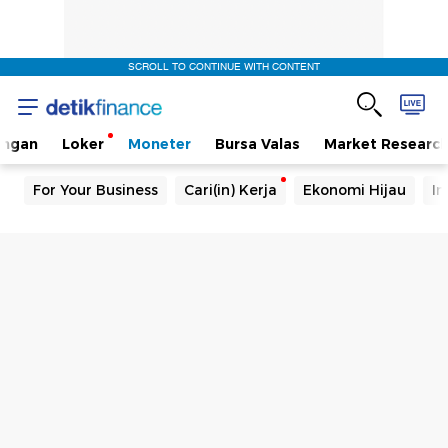
SCROLL TO CONTINUE WITH CONTENT
angan
Loker
Moneter
Bursa Valas
Market Researc
For Your Business
Cari(in) Kerja
Ekonomi Hijau
In