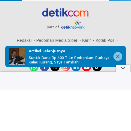
part of
Redaksi
Pedoman Media Siber
Karir
Kotak Pos
Info Iklan
Privacy Policy
Disclaimer
Artikel Selanjutnya
Suntik Dana Rp 400 T ke Perbankan, Purbaya:
Kalau Kurang, Saya Tambah!
Download aplikasi detikcom
Copyright @ 2026 detikcom, All right reserved