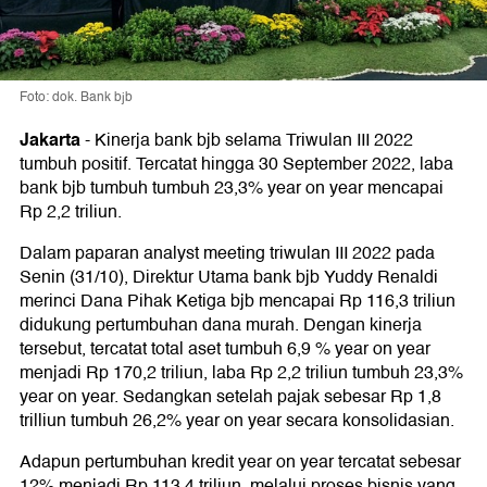
Foto: dok. Bank bjb
Jakarta
-
Kinerja bank bjb selama Triwulan III 2022
tumbuh positif. Tercatat hingga 30 September 2022, laba
bank bjb tumbuh tumbuh 23,3% year on year mencapai
Rp 2,2 triliun.
Dalam paparan analyst meeting triwulan III 2022 pada
Senin (31/10), Direktur Utama bank bjb Yuddy Renaldi
merinci Dana Pihak Ketiga bjb mencapai Rp 116,3 triliun
didukung pertumbuhan dana murah. Dengan kinerja
tersebut, tercatat total aset tumbuh 6,9 % year on year
menjadi Rp 170,2 triliun, laba Rp 2,2 triliun tumbuh 23,3%
year on year. Sedangkan setelah pajak sebesar Rp 1,8
trilliun tumbuh 26,2% year on year secara konsolidasian.
Adapun pertumbuhan kredit year on year tercatat sebesar
12% menjadi Rp 113,4 triliun, melalui proses bisnis yang