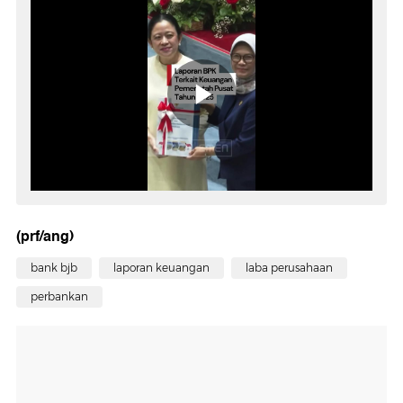
(prf/ang)
bank bjb
laporan keuangan
laba perusahaan
perbankan