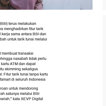
(BSI) terus melakukan
a menghadirkan fitur tarik
il kerja sama antara BSI dan
h untuk tarik tunai melalui
at membuat transaksi
hingga nasabah tidak perlu
u kartu ATM dan dapat
aitu skimming sekaligus
itur tarik tunai tanpa kartu
lfamart di seluruh Indonesia
seroan untuk mendorong
lah satunya melalui BSI
yariah," kata SEVP Digital