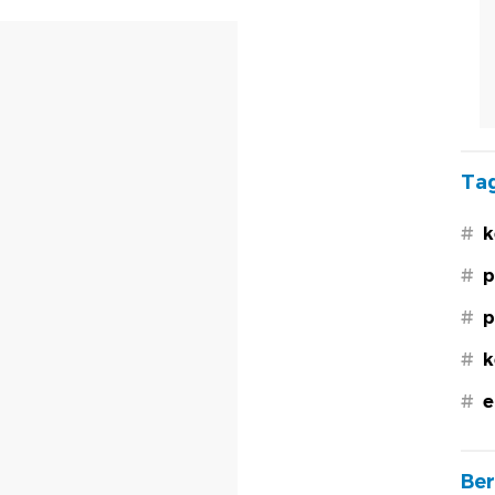
Tag
#
k
#
p
#
p
#
k
#
e
Ber