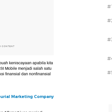
#
#
#
H CONTENT
#
uah keniscayaan apabila kita
 BSI Mobile menjadi salah satu
#
si finansial dan nonfinansial
eurial Marketing Company