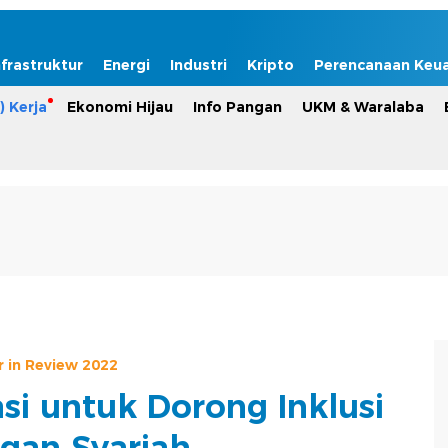
nfrastruktur
Energi
Industri
Kripto
Perencanaan Keu
) Kerja
Ekonomi Hijau
Info Pangan
UKM & Waralaba
r in Review 2022
asi untuk Dorong Inklusi
gan Syariah