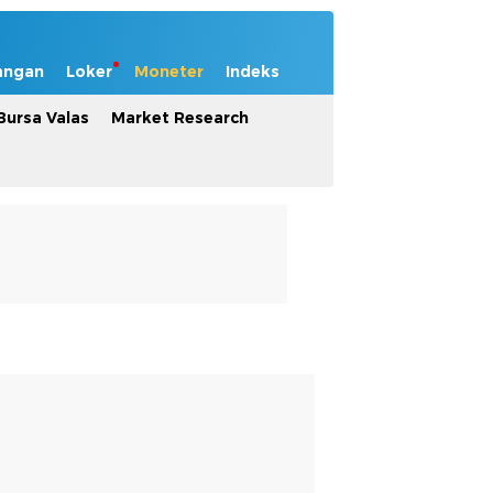
angan
Loker
Moneter
Indeks
Bursa Valas
Market Research