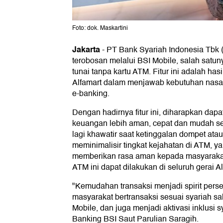
Foto: dok. Maskartini
Jakarta
-
PT Bank Syariah Indonesia Tbk 
terobosan melalui BSI Mobile, salah satuny
tunai tanpa kartu ATM. Fitur ini adalah has
Alfamart dalam menjawab kebutuhan nasaba
e-banking.
Dengan hadirnya fitur ini, diharapkan dap
keuangan lebih aman, cepat dan mudah se
lagi khawatir saat ketinggalan dompet ata
meminimalisir tingkat kejahatan di ATM, y
memberikan rasa aman kepada masyarakat. F
ATM ini dapat dilakukan di seluruh gerai A
"Kemudahan transaksi menjadi spirit per
masyarakat bertransaksi sesuai syariah sa
Mobile, dan juga menjadi aktivasi inklusi s
Banking BSI Saut Parulian Saragih.