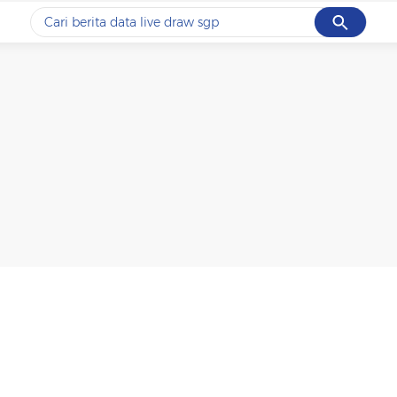
Cancel
Yang sedang ramai dicari
#1
data live draw sgp
#2
k-talk
#3
kebakaran
#4
prabowo
#5
gempa hari ini
Promoted
Terakhir yang dicari
Loading...