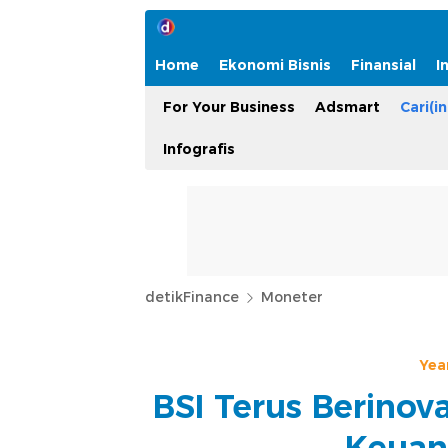
Home
Ekonomi Bisnis
Finansial
I
For Your Business
Adsmart
Cari(in
Infografis
detikFinance
Moneter
Yea
BSI Terus Berinov
Keuan