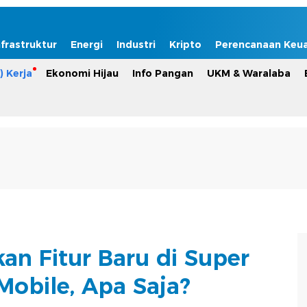
nfrastruktur
Energi
Industri
Kripto
Perencanaan Keu
) Kerja
Ekonomi Hijau
Info Pangan
UKM & Waralaba
an Fitur Baru di Super
obile, Apa Saja?