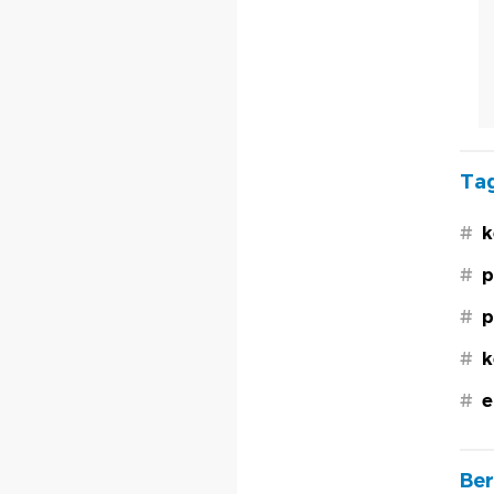
Tag
#
k
#
p
#
p
#
k
#
e
Ber