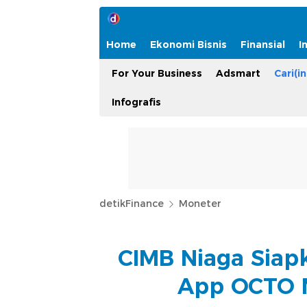
Home
Ekonomi Bisnis
Finansial
I
For Your Business
Adsmart
Cari(in
Infografis
detikFinance
Moneter
CIMB Niaga Siapk
App OCTO M