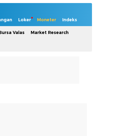
angan
Loker
Moneter
Indeks
Bursa Valas
Market Research