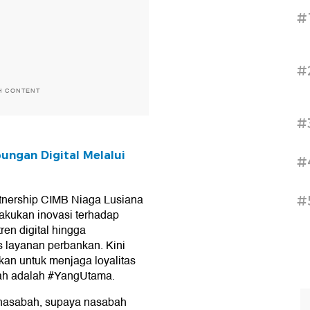
#
#
H CONTENT
#
ungan Digital Melalui
#
rtnership CIMB Niaga Lusiana
#
akukan inovasi terhadap
en digital hingga
layanan perbankan. Kini
ukan untuk menjaga loyalitas
ah adalah #YangUtama.
i nasabah, supaya nasabah