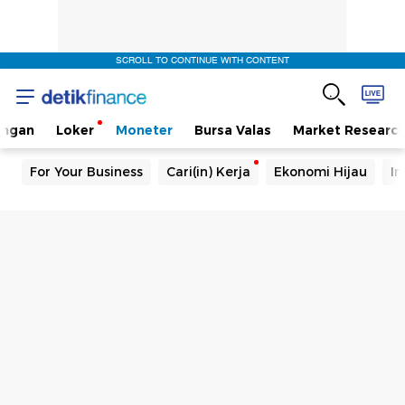
SCROLL TO CONTINUE WITH CONTENT
angan
Loker
Moneter
Bursa Valas
Market Researc
For Your Business
Cari(in) Kerja
Ekonomi Hijau
In