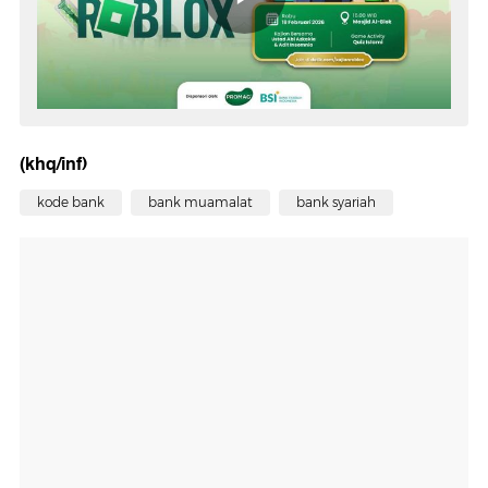
(khq/inf)
kode bank
bank muamalat
bank syariah