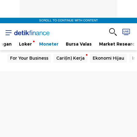
SCROLL TO CONTINUE WITH CONTENT
angan
Loker
Moneter
Bursa Valas
Market Researc
For Your Business
Cari(in) Kerja
Ekonomi Hijau
In