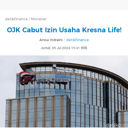
detikFinance
Moneter
OJK Cabut Izin Usaha Kresna Life!
Anisa Indraini -
detikFinance
Jumat, 05 Jul 2024 15:41 WIB