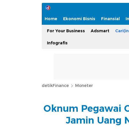
Home
Ekonomi Bisnis
Finansial
I
For Your Business
Adsmart
Cari(in
Infografis
detikFinance
Moneter
Oknum Pegawai Cu
Jamin Uang N