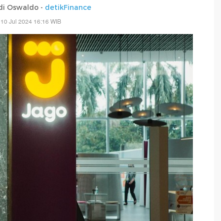
di Oswaldo -
detikFinance
10 Jul 2024 16:16 WIB