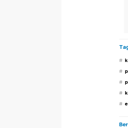
Tag
#
k
#
p
#
p
#
k
#
e
Ber