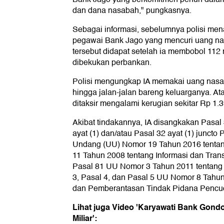
dan dana nasabah," pungkasnya.
Sebagai informasi, sebelumnya polisi men
pegawai Bank Jago yang mencuri uang nas
tersebut didapat setelah ia membobol 112
dibekukan perbankan.
Polisi mengungkap IA memakai uang nasab
hingga jalan-jalan bareng keluarganya. A
ditaksir mengalami kerugian sekitar Rp 1.
Akibat tindakannya, IA disangkakan Pasal 
ayat (1) dan/atau Pasal 32 ayat (1) juncto
Undang (UU) Nomor 19 Tahun 2016 tenta
11 Tahun 2008 tentang Informasi dan Trans
Pasal 81 UU Nomor 3 Tahun 2011 tentang 
3, Pasal 4, dan Pasal 5 UU Nomor 8 Tahu
dan Pemberantasan Tindak Pidana Pencu
Lihat juga Video 'Karyawati Bank Gond
Miliar':