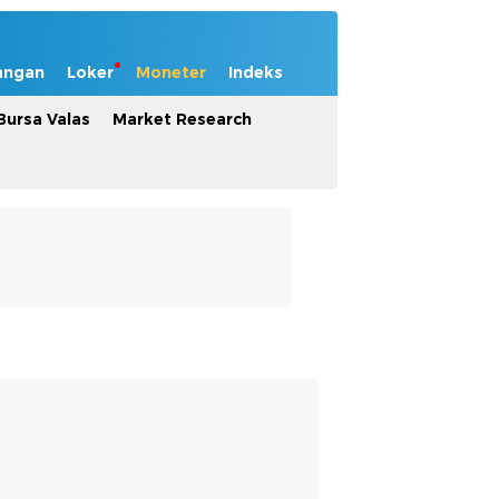
angan
Loker
Moneter
Indeks
Bursa Valas
Market Research