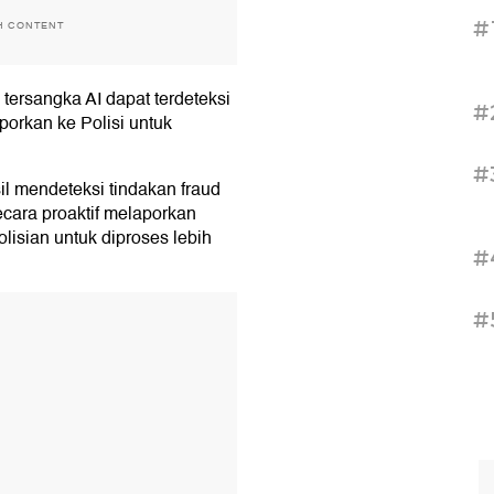
#
H CONTENT
tersangka AI dapat terdeteksi
#
orkan ke Polisi untuk
#
il mendeteksi tindakan fraud
ecara proaktif melaporkan
isian untuk diproses lebih
#
T
#