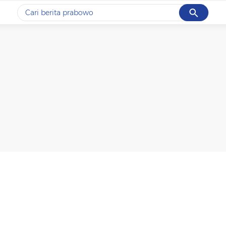
Cancel
Yang sedang ramai dicari
#1
data live draw sgp
#2
piala presiden 2026
#3
prabowo
#4
iran
#5
gempa hari ini
Promoted
Terakhir yang dicari
Loading...