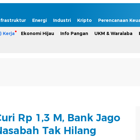
nfrastruktur
Energi
Industri
Kripto
Perencanaan Keu
) Kerja
Ekonomi Hijau
Info Pangan
UKM & Waralaba
ri Rp 1,3 M, Bank Jago
asabah Tak Hilang