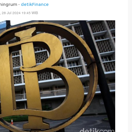
ningrum -
detikFinance
, 28 Jul 2024 19:45 WIB