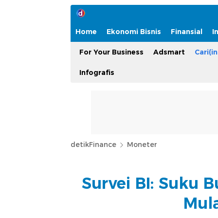
Home
Ekonomi Bisnis
Finansial
I
For Your Business
Adsmart
Cari(in
Infografis
detikFinance
Moneter
Survei BI: Suku 
Mula