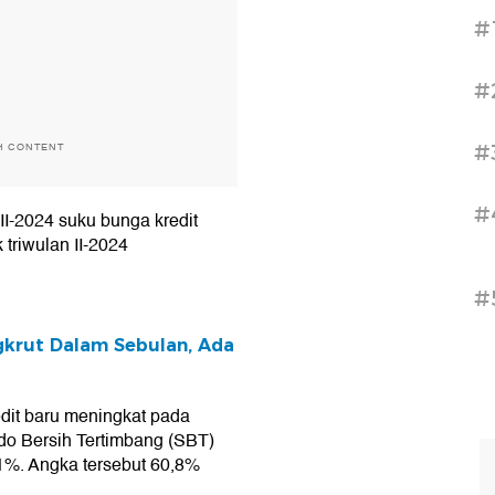
#
#
#
H CONTENT
#
 II-2024 suku bunga kredit
triwulan II-2024
#
gkrut Dalam Sebulan, Ada
edit baru meningkat pada
Saldo Bersih Tertimbang (SBT)
1%. Angka tersebut 60,8%