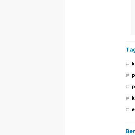
Tag
#
k
#
p
#
p
#
k
#
e
Ber