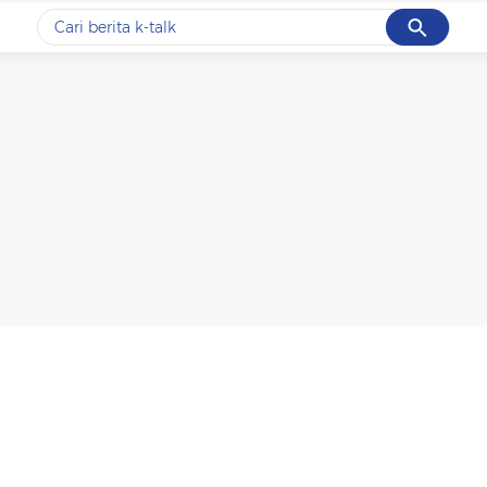
Cancel
Yang sedang ramai dicari
#1
data live draw sgp
#2
k-talk
#3
kebakaran
#4
prabowo
#5
gempa hari ini
Promoted
Terakhir yang dicari
Loading...