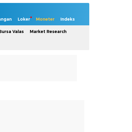
angan
Loker
Moneter
Indeks
Bursa Valas
Market Research