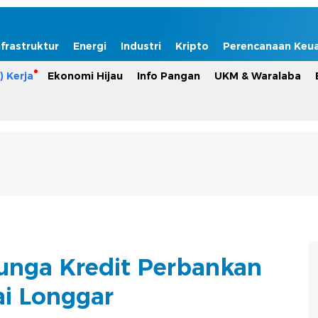
nfrastruktur
Energi
Industri
Kripto
Perencanaan Keu
) Kerja
Ekonomi Hijau
Info Pangan
UKM & Waralaba
Bunga Kredit Perbankan
i Longgar