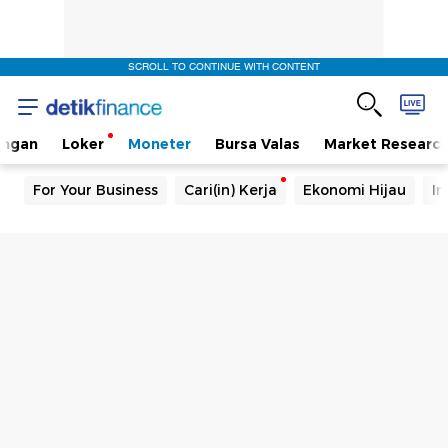
SCROLL TO CONTINUE WITH CONTENT
angan
Loker
Moneter
Bursa Valas
Market Researc
For Your Business
Cari(in) Kerja
Ekonomi Hijau
In