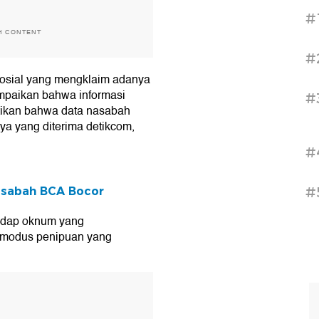
#
H CONTENT
#
sosial yang mengklaim adanya
mpaikan bahwa informasi
#
stikan bahwa data nasabah
ya yang diterima detikcom,
#
#
asabah BCA Bocor
hadap oknum yang
modus penipuan yang
T