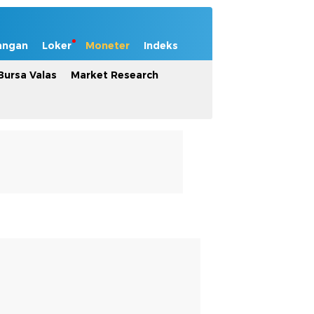
angan
Loker
Moneter
Indeks
Bursa Valas
Market Research