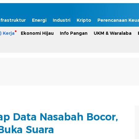
nfrastruktur
Energi
Industri
Kripto
Perencanaan Keu
) Kerja
Ekonomi Hijau
Info Pangan
UKM & Waralaba
kap Data Nasabah Bocor,
Buka Suara