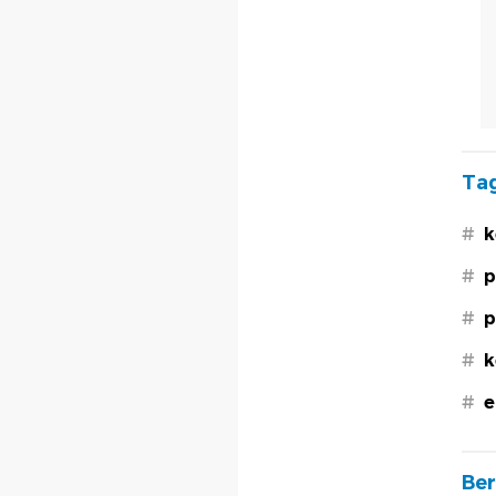
Tag
#
k
#
p
#
p
#
k
#
e
Ber