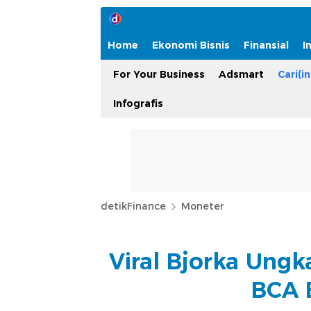
Home
Ekonomi Bisnis
Finansial
I
For Your Business
Adsmart
Cari(in
Infografis
detikFinance
Moneter
Viral Bjorka Ung
BCA 