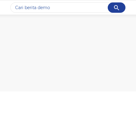
Cancel
Yang sedang ramai dicari
#1
data live draw sgp
#2
gempa hari ini
#3
prabowo
#4
iran
#5
demo
Promoted
Terakhir yang dicari
Loading...