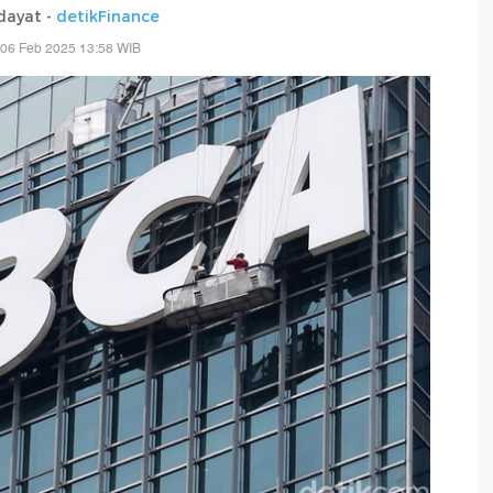
dayat -
detikFinance
 06 Feb 2025 13:58 WIB