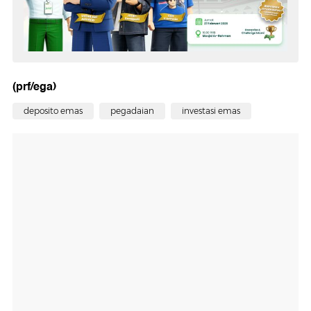
(prf/ega)
deposito emas
pegadaian
investasi emas