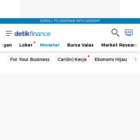
SCROLL TO CONTINUE WITH CONTENT
angan
Loker
Moneter
Bursa Valas
Market Researc
For Your Business
Cari(in) Kerja
Ekonomi Hijau
In