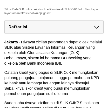
Situs iDeb OJK untuk cek skor kredit online di SLIK OJK Foto: Tangkapan
layar laman https://idebku.ojk.go.id/
Daftar Isi
Cara Cek Skor Kredit SLIK OJK
Jakarta
-
Riwayat cicilan perorangan dapat dicek melalui
Arti Kode Skor Kredit SLIK OJK
SLIK atau Sistem Layanan Informasi Keuangan yang
dikelola oleh Otoritas Jasa Keuangan (OJK).
Sebelumnya, sistem ini bernama BI Checking yang
dikelola oleh Bank Indonesia (BI).
Catatan kredit yang bagus di SLIK OJK memungkinkan
peluang pengajuan pinjaman hingga permohonan KPR
ke bank atau lembaga keuangan lainnya disetujui.
Sebaliknya, skor kredit yang buruk memungkinkan
permohonan pengajuan sulit diterima.
Sudah tahu riwayat cicilanmu di SLIK OJK? Simak cara