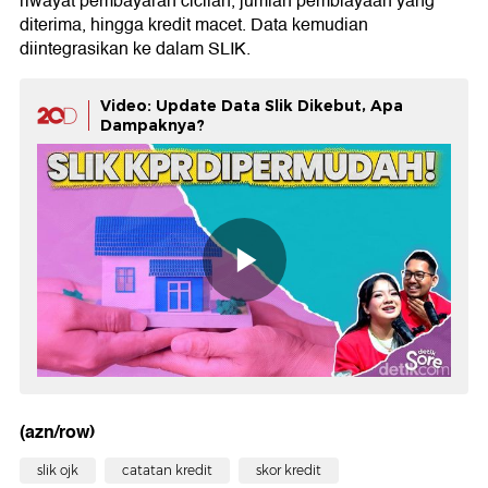
riwayat pembayaran cicilan, jumlah pembiayaan yang
diterima, hingga kredit macet. Data kemudian
diintegrasikan ke dalam SLIK.
Video: Update Data Slik Dikebut, Apa
Dampaknya?
(azn/row)
slik ojk
catatan kredit
skor kredit