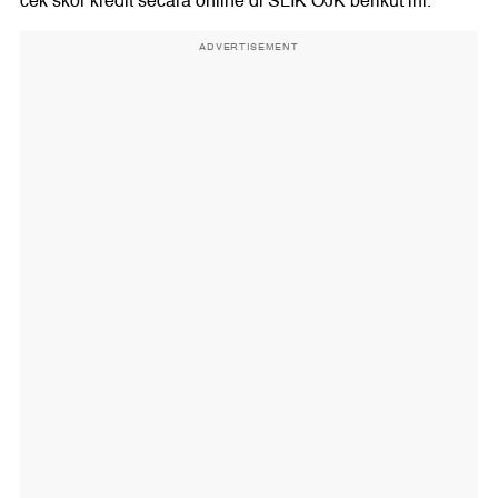
cek skor kredit secara online di SLIK OJK berikut ini.
ADVERTISEMENT