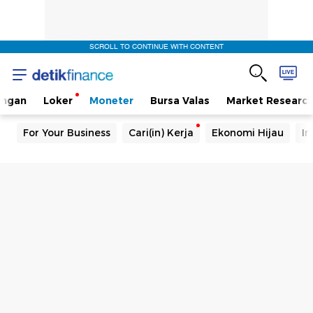
SCROLL TO CONTINUE WITH CONTENT
angan
Loker
Moneter
Bursa Valas
Market Researc
For Your Business
Cari(in) Kerja
Ekonomi Hijau
In