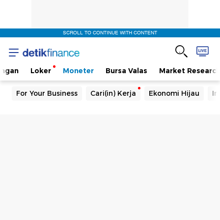
SCROLL TO CONTINUE WITH CONTENT
angan
Loker
Moneter
Bursa Valas
Market Researc
For Your Business
Cari(in) Kerja
Ekonomi Hijau
In