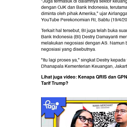
"Juga termasuk di dalamnya sektor keuan
dengan OJK dan Bank Indonesia, terutama
diminta oleh pihak Amerika," ujar Airlangga
YouTube Perekonomian RI, Sabtu (19/4/20
Terkait hal tersebut, BI juga telah buka su
Bank Indonesia (BI) Destry Damayanti me
melakukan negosiasi dengan AS. Namun beg
negosiasi yang disebutnya.
"Itu lagi proses ya," singkat Destry kepa
Dhanapala Kementerian Keuangan, Jakarta
Lihat juga video: Kenapa QRIS dan GPN
Tarif Trump?