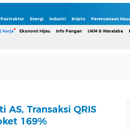
nfrastruktur
Energi
Industri
Kripto
Perencanaan Keu
) Kerja
Ekonomi Hijau
Info Pangan
UKM & Waralaba
i AS, Transaksi QRIS
oket 169%