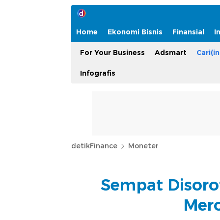
Home
Ekonomi Bisnis
Finansial
I
For Your Business
Adsmart
Cari(in
Infografis
detikFinance
Moneter
Sempat Disorot
Mer