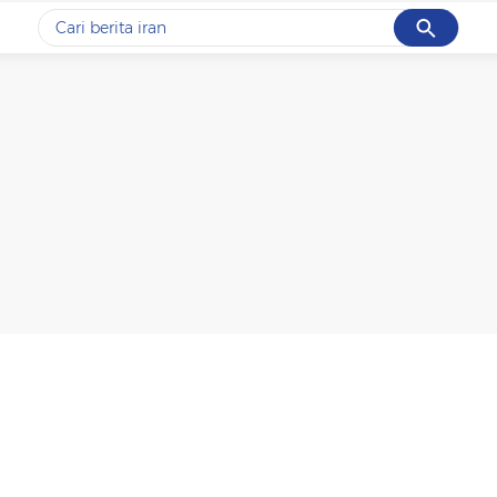
Cancel
Yang sedang ramai dicari
#1
data live draw sgp
#2
gempa hari ini
#3
prabowo
#4
iran
#5
demo
Promoted
Terakhir yang dicari
Loading...