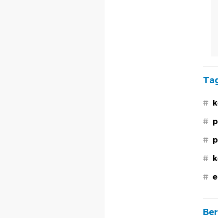
Tag
#
k
#
p
#
p
#
k
#
e
Ber