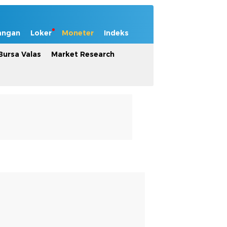
angan
Loker
Moneter
Indeks
Bursa Valas
Market Research