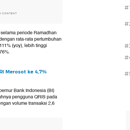
#
H CONTENT
#
RIS selama periode Ramadhan
, dengan rata-rata pertumbuhan
1% (yoy), lebih tinggi
#
 76%.
#
RI Merosot ke 4,7%
#
ernur Bank Indonesia (BI)
lahnya pengguna QRIS pada
dengan volume transaksi 2,6
T