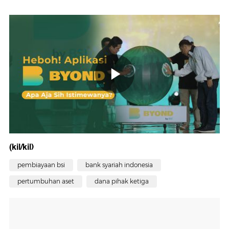
(kil/kil)
pembiayaan bsi
bank syariah indonesia
pertumbuhan aset
dana pihak ketiga