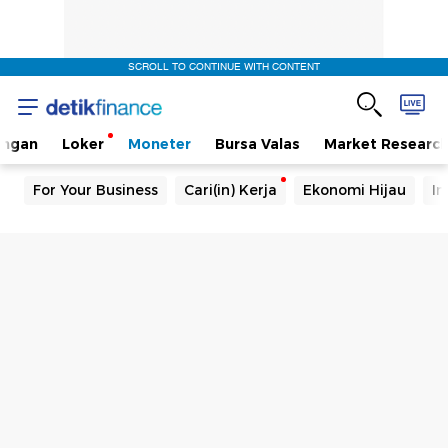
SCROLL TO CONTINUE WITH CONTENT
angan
Loker
Moneter
Bursa Valas
Market Researc
For Your Business
Cari(in) Kerja
Ekonomi Hijau
In