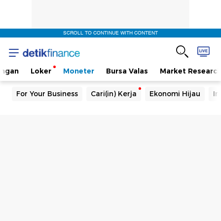
SCROLL TO CONTINUE WITH CONTENT
angan
Loker
Moneter
Bursa Valas
Market Researc
For Your Business
Cari(in) Kerja
Ekonomi Hijau
In