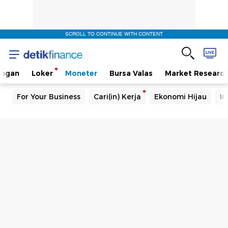
SCROLL TO CONTINUE WITH CONTENT
angan
Loker
Moneter
Bursa Valas
Market Researc
For Your Business
Cari(in) Kerja
Ekonomi Hijau
In