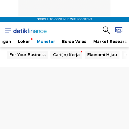
SCROLL TO CONTINUE WITH CONTENT
angan
Loker
Moneter
Bursa Valas
Market Researc
For Your Business
Cari(in) Kerja
Ekonomi Hijau
In