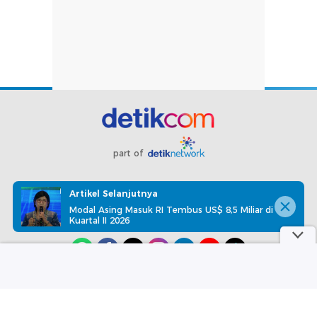
part of
Redaksi
Pedoman Media Siber
Karir
Kotak Pos
Artikel Selanjutnya
Info Iklan
Privacy Policy
Disclaimer
Modal Asing Masuk RI Tembus US$ 8,5 Miliar di
Kuartal II 2026
Download aplikasi detikcom