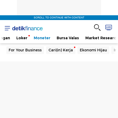
SCROLL TO CONTINUE WITH CONTENT
angan
Loker
Moneter
Bursa Valas
Market Researc
For Your Business
Cari(in) Kerja
Ekonomi Hijau
In