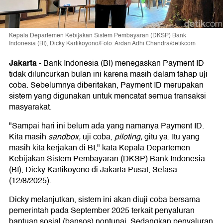
Kepala Departemen Kebijakan Sistem Pembayaran (DKSP) Bank
Indonesia (BI), Dicky Kartikoyono/Foto: Ardan Adhi Chandra/detikcom
Jakarta
-
Bank Indonesia (BI) menegaskan Payment ID
tidak diluncurkan bulan ini karena masih dalam tahap uji
coba. Sebelumnya diberitakan, Payment ID merupakan
sistem yang digunakan untuk mencatat semua transaksi
masyarakat.
"Sampai hari ini belum ada yang namanya Payment ID.
Kita masih
sandbox,
uji coba,
piloting,
gitu ya. Itu yang
masih kita kerjakan di BI," kata Kepala Departemen
Kebijakan Sistem Pembayaran (DKSP) Bank Indonesia
(BI), Dicky Kartikoyono di Jakarta Pusat, Selasa
(12/8/2025).
Dicky melanjutkan, sistem ini akan diuji coba bersama
pemerintah pada September 2025 terkait penyaluran
bantuan sosial (bansos) nontunai. Sedangkan penyaluran