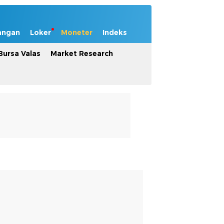
angan
Loker
Moneter
Indeks
Bursa Valas
Market Research