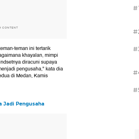
#
H CONTENT
#
eman-teman ini tertarik
#
bagaimana khayalan, mimpi
indsetnya diracuni supaya
 menjadi pengusaha," kata dia
#
Kedua di Medan, Kamis
#
a Jadi Pengusaha
T