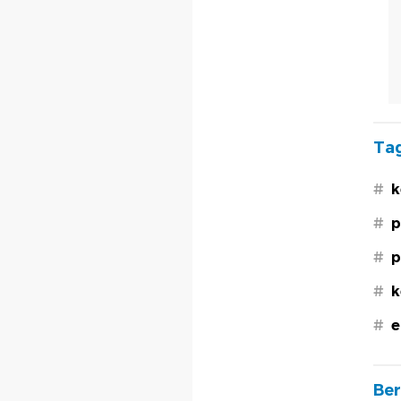
Tag
#
k
#
p
#
p
#
k
#
e
Ber