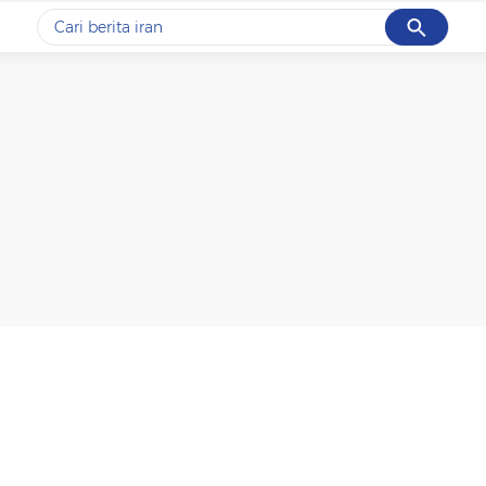
Cancel
Yang sedang ramai dicari
#1
data live draw sgp
#2
piala presiden 2026
#3
prabowo
#4
iran
#5
gempa hari ini
Promoted
Terakhir yang dicari
Loading...