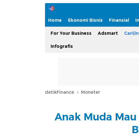
Home
Ekonomi Bisnis
Finansial
I
For Your Business
Adsmart
Cari(in
Infografis
detikFinance
Moneter
Anak Muda Mau 
B